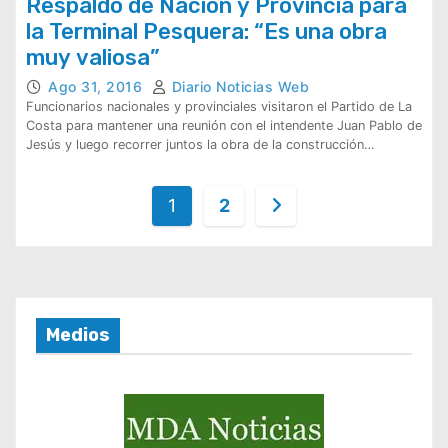
Respaldo de Nación y Provincia para
la Terminal Pesquera: “Es una obra
muy valiosa”
Ago 31, 2016
Diario Noticias Web
Funcionarios nacionales y provinciales visitaron el Partido de La
Costa para mantener una reunión con el intendente Juan Pablo de
Jesús y luego recorrer juntos la obra de la construcción…
P
1
2
a
g
i
n
Medios
a
c
i
ó