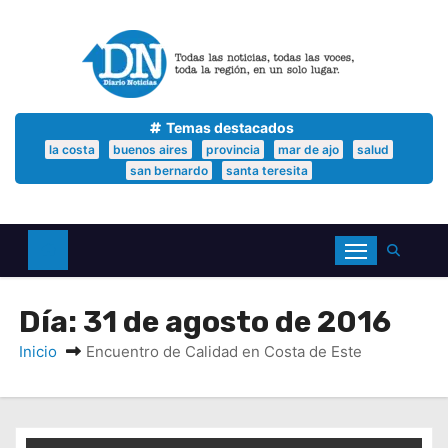
S
a
l
t
a
r
a
Temas destacados
l
la costa
buenos aires
provincia
mar de ajo
salud
c
san bernardo
santa teresita
o
n
t
e
n
i
d
Día:
31 de agosto de 2016
o
Inicio
Encuentro de Calidad en Costa de Este