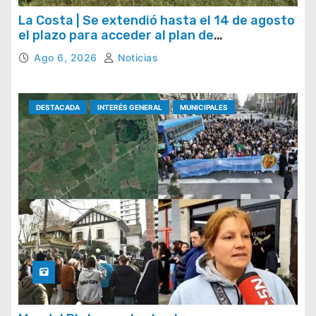
La Costa | Se extendió hasta el 14 de agosto
el plazo para acceder al plan de
regularización de tasas municipales
Ago 6, 2026
Noticias
DESTACADA
INTERÉS GENERAL
MUNICIPALES