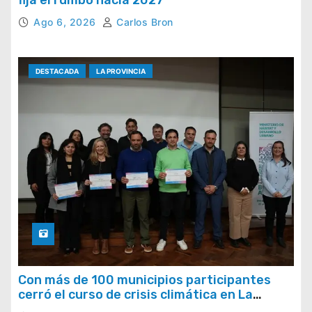
fija el rumbo hacia 2027
Ago 6, 2026
Carlos Bron
DESTACADA
LA PROVINCIA
Con más de 100 municipios participantes
cerró el curso de crisis climática en La
Provincia