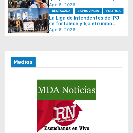
la seguridad y la respuesta del
Ago 6, 2026
e
Estado
DESTACADA
LA PROVINCIA
POLITICA
e
La Liga de Intendentes del PJ
se fortalece y fija el rumbo
n
hacia 2027
Ago 6, 2026
t
r
a
d
Medios
a
s