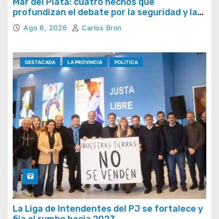
Mar del Plata: cuatro hechos que
profundizan el debate por la seguridad y la
respuesta del Estado
Ago 6, 2026
Carlos Bron
DESTACADA
LA PROVINCIA
POLITICA
La Liga de Intendentes del PJ se fortalece y