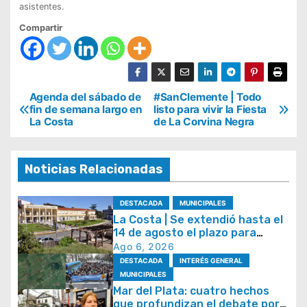
asistentes.
Compartir
N
Agenda del sábado de
#SanClemente | Todo
fin de semana largo en
listo para vivir la Fiesta
a
La Costa
de La Corvina Negra
v
e
Noticias Relacionadas
g
a
DESTACADA
MUNICIPALES
La Costa | Se extendió hasta el
c
14 de agosto el plazo para
i
acceder al plan de
Ago 6, 2026
regularización de tasas
ó
DESTACADA
INTERÉS GENERAL
municipales
MUNICIPALES
n
Mar del Plata: cuatro hechos
d
que profundizan el debate por