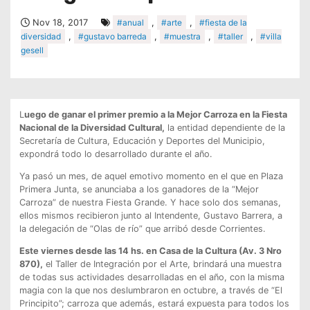
Nov 18, 2017
#anual
,
#arte
,
#fiesta de la
diversidad
,
#gustavo barreda
,
#muestra
,
#taller
,
#villa
gesell
L
uego de ganar el primer premio a la Mejor Carroza en la Fiesta
Nacional de la Diversidad Cultural,
la entidad dependiente de la
Secretaría de Cultura, Educación y Deportes del Municipio,
expondrá todo lo desarrollado durante el año.
Ya pasó un mes, de aquel emotivo momento en el que en Plaza
Primera Junta, se anunciaba a los ganadores de la “Mejor
Carroza” de nuestra Fiesta Grande. Y hace solo dos semanas,
ellos mismos recibieron junto al Intendente, Gustavo Barrera, a
la delegación de “Olas de río” que arribó desde Corrientes.
Este viernes desde las 14 hs. en Casa de la Cultura (Av. 3 Nro
870),
el Taller de Integración por el Arte, brindará una muestra
de todas sus actividades desarrolladas en el año, con la misma
magia con la que nos deslumbraron en octubre, a través de “El
Principito”; carroza que además, estará expuesta para todos los