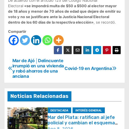
De acuerdo con el artículo 125 del Código Nacional
Electoral
«se impondrá multa de $50 a $500 al elector mayor
de 18 años y menor de 70 años de edad que dejare de emitir su
voto y no se justificare ante la Justicia Nacional Electoral
dentro de los 60 días de la respectiva elección»
, se recordó.
Compartir
N
Mar de Ajó │Delincuente
irrumpió en una vivienda
Covid-19 en Argentina
a
y robó ahorros de una
anciana
v
e
g
Noticias Relacionadas
a
DESTACADA
INTERÉS GENERAL
c
Mar del Plata: ratifican al jefe
i
policial y cambian el esquema
de patrullaje
Ago 8, 2026