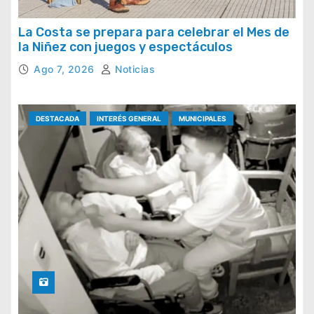
La Costa se prepara para celebrar el Mes de
la Niñez con juegos y espectáculos
Ago 7, 2026
Noticias
DESTACADA
INTERÉS GENERAL
MUNICIPALES