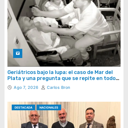
Geriátricos bajo la lupa: el caso de Mar del
Plata y una pregunta que se repite en todo
el país
Ago 7, 2026
Carlos Bron
DESTACADA
NACIONALES