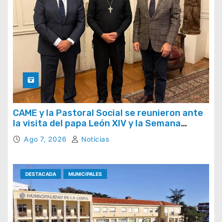
CAME y la Pastoral Social se reunieron ante
la visita del papa León XIV y la Semana
Social 2026
Ago 7, 2026
Noticias
DESTACADA
MUNICIPALES