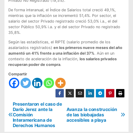
Privado No Registrado (19,5%).
De forma interanual, el Índice de Salarios total creció 49,1%,
mientras que la inflación se incrementó 51,4%. Por sector, el
salario del sector Privado registrado creció 53,0% i.a., el del
sector Público 50,9% i.a. y el del sector Privado no registrado
35,8%.
Según las estadísticas, el RIPTE (salario promedio de los
asalariados registrados)
en los primeros nueve meses del año
aumentó un 41% frente a una inflación del 37%
. Aún en un
contexto de aceleración de la inflación,
los salarios privados
recuperan poder de compra
.
Compartir
N
Presentaron el caso de
Darío Jerez ante la
Avanza la construcción
a
Comisión
de las biobajadas
Interamericana de
accesibles a playa
v
Derechos Humanos
e