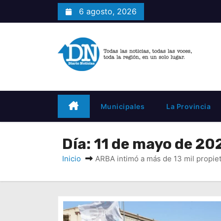
S
6 agosto, 2026
a
l
t
a
r
a
l
c
Municipales
La Provincia
o
n
t
Día:
11 de mayo de 20
e
Inicio
ARBA intimó a más de 13 mil propiet
n
i
d
o