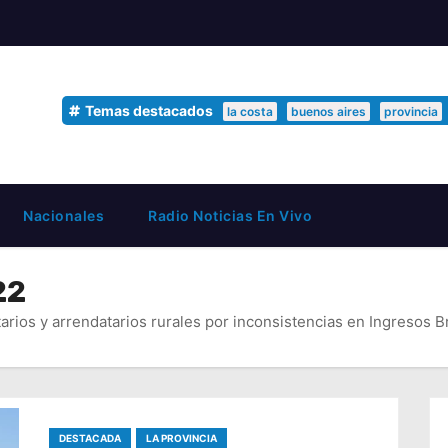
Temas destacados
la costa
buenos aires
provincia
Nacionales
Radio Noticias En Vivo
22
arios y arrendatarios rurales por inconsistencias en Ingresos B
DESTACADA
LA PROVINCIA