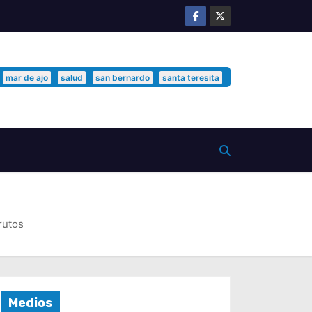
mar de ajo
salud
san bernardo
santa teresita
rutos
Medios