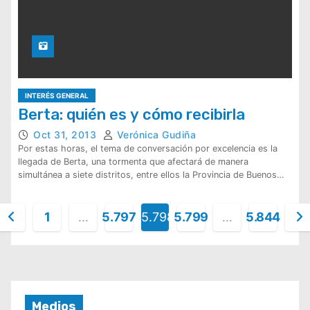
INTERÉS GENERAL
Berta: quién es y cómo recibirla
Oct 31, 2013
Verónica Gudiña
Por estas horas, el tema de conversación por excelencia es la
llegada de Berta, una tormenta que afectará de manera
simultánea a siete distritos, entre ellos la Provincia de Buenos…
P
1
…
5.797
5.798
5.799
…
5.844
a
g
n
Medios