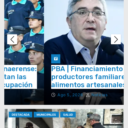
PBA | Financiamiento para
productores familiares y de
alimentos artesanales
Ago 5, 2026
Noticias
DESTACADA
MUNICIPALES
SALUD