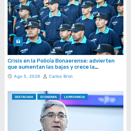
Crisis en la Policía Bonaerense: advierten
que aumentan las bajas y crece la
preocupación por la pérdida de efectivos
Ago 5, 2026
Carlos Bron
DESTACADA
ECONOMIA
LA PROVINCIA