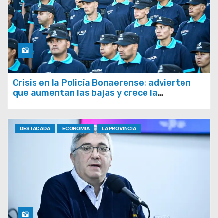
Crisis en la Policía Bonaerense: advierten
que aumentan las bajas y crece la
preocupación por la pérdida de efectivos
DESTACADA
ECONOMIA
LA PROVINCIA