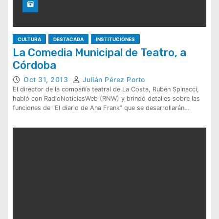
CULTURA
DESTACADA
INSTITUCIONES
La Comedia Municipal de Teatro, a
Córdoba
Oct 31, 2013
Julián Pérez Porto
El director de la compañía teatral de La Costa, Rubén Spinacci,
habló con RadioNoticiasWeb (RNW) y brindó detalles sobre las
funciones de “El diario de Ana Frank” que se desarrollarán…