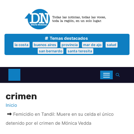
S
a
l
t
a
r
a
Temas destacados
l
la costa
buenos aires
provincia
mar de ajo
salud
c
san bernardo
santa teresita
o
n
t
e
n
i
d
crimen
o
Inicio
Femicidio en Tandil: Muere en su celda el único
detenido por el crimen de Mónica Vedda