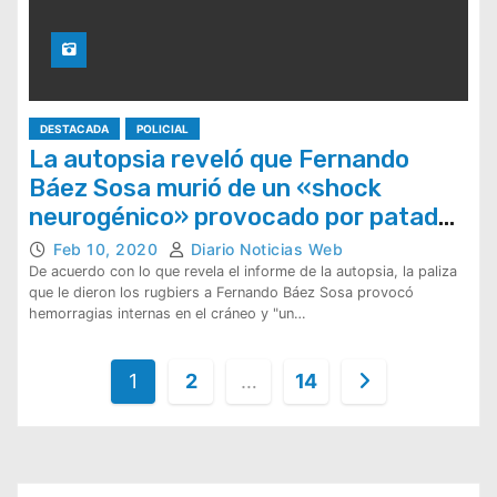
DESTACADA
POLICIAL
La autopsia reveló que Fernando
Báez Sosa murió de un «shock
neurogénico» provocado por patadas
en el cráneo
Feb 10, 2020
Diario Noticias Web
De acuerdo con lo que revela el informe de la autopsia, la paliza
que le dieron los rugbiers a Fernando Báez Sosa provocó
hemorragias internas en el cráneo y "un…
P
1
2
…
14
a
g
i