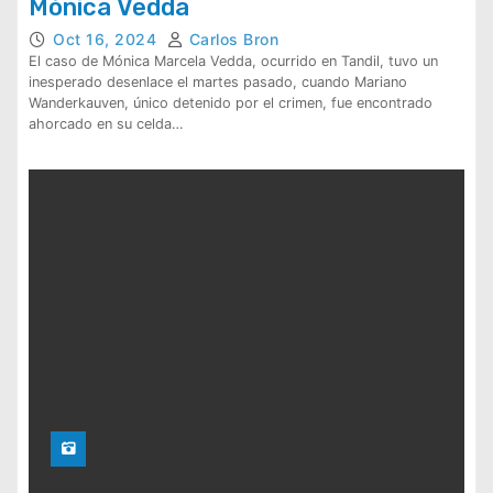
Mónica Vedda
Oct 16, 2024
Carlos Bron
El caso de Mónica Marcela Vedda, ocurrido en Tandil, tuvo un
inesperado desenlace el martes pasado, cuando Mariano
Wanderkauven, único detenido por el crimen, fue encontrado
ahorcado en su celda…