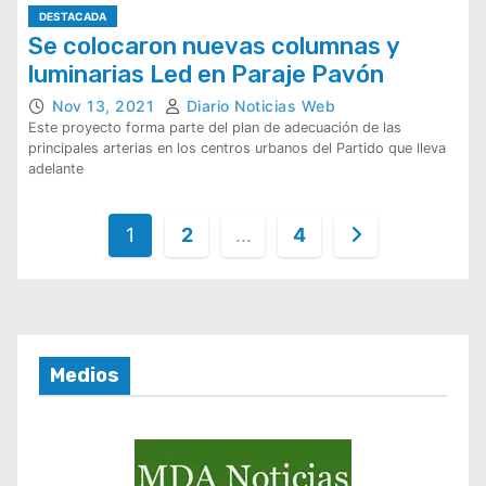
DESTACADA
Se colocaron nuevas columnas y
luminarias Led en Paraje Pavón
Nov 13, 2021
Diario Noticias Web
Este proyecto forma parte del plan de adecuación de las
principales arterias en los centros urbanos del Partido que lleva
adelante
P
1
2
…
4
a
g
i
n
Medios
a
c
i