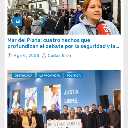
Mar del Plata: cuatro hechos que
profundizan el debate por la seguridad y la
respuesta del Estado
Ago 6, 2026
Carlos Bron
DESTACADA
LA PROVINCIA
POLITICA