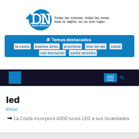
S
a
l
t
a
r
a
Temas destacados
l
la costa
buenos aires
provincia
mar de ajo
salud
c
san bernardo
santa teresita
o
n
t
e
n
i
d
led
o
Inicio
La Costa incorpora 4000 luces LED a sus localidades