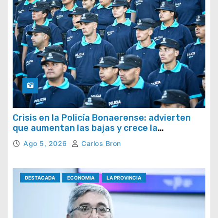
Crisis en la Policía Bonaerense: advierten
que aumentan las bajas y crece la
preocupación por la pérdida de efectivos
Ago 5, 2026
Carlos Bron
DESTACADA
ECONOMIA
LA PROVINCIA