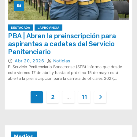
DESTACADA
LA PROVINCIA
PBA | Abren la preinscripción para
aspirantes a cadetes del Servicio
Penitenciario
Abr 20, 2026
Noticias
El Servicio Penitenciario Bonaerense (SPB) informa que desde
este viernes 17 de abril y hasta el próximo 15 de mayo está
abierta la preinscripción para la carrera de oficiales 2027,…
P
1
2
…
11
a
g
i
n
Medios