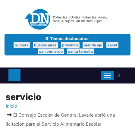
S
a
l
t
a
r
a
Temas destacados
l
la costa
buenos aires
provincia
mar de ajo
salud
c
san bernardo
santa teresita
o
n
t
e
n
i
d
servicio
o
Inicio
El Consejo Escolar de General Lavalle abrió una
licitación para el Servicio Alimentario Escolar