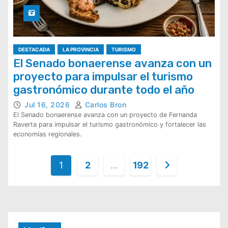
DESTACADA
LA PROVINCIA
TURISMO
El Senado bonaerense avanza con un
proyecto para impulsar el turismo
gastronómico durante todo el año
Jul 16, 2026
Carlos Bron
El Senado bonaerense avanza con un proyecto de Fernanda
Raverta para impulsar el turismo gastronómico y fortalecer las
economías regionales.
P
1
2
…
192
a
g
i
n