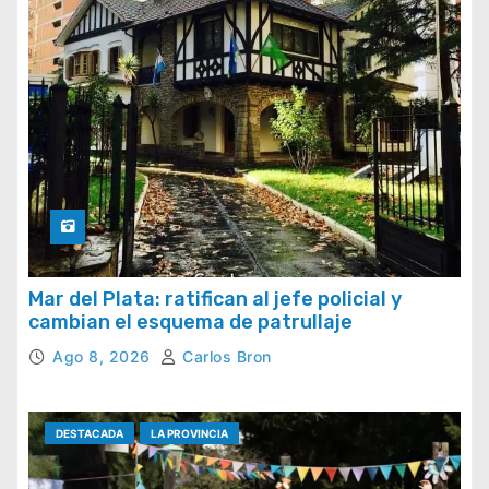
Mar del Plata: ratifican al jefe policial y
cambian el esquema de patrullaje
Ago 8, 2026
Carlos Bron
DESTACADA
LA PROVINCIA