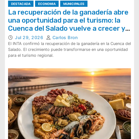
DESTACADA
ECONOMIA
MUNICIPALES
La recuperación de la ganadería abre
una oportunidad para el turismo: la
Cuenca del Salado vuelve a crecer y
La Costa tiene un mercado para
Jul 29, 2026
Carlos Bron
conquistar
El INTA confirmó la recuperación de la ganadería en la Cuenca del
Salado. El crecimiento puede transformarse en una oportunidad
para el turismo regional.