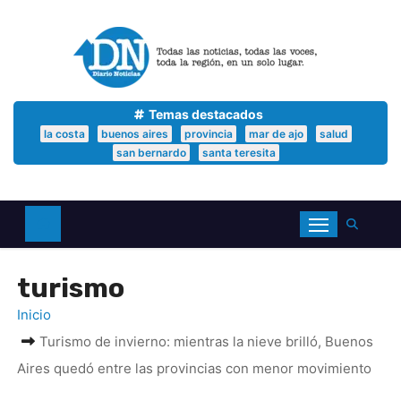
S
a
l
t
a
r
a
Temas destacados
l
la costa
buenos aires
provincia
mar de ajo
salud
c
san bernardo
santa teresita
o
n
t
e
n
i
d
turismo
o
Inicio
Turismo de invierno: mientras la nieve brilló, Buenos
Aires quedó entre las provincias con menor movimiento