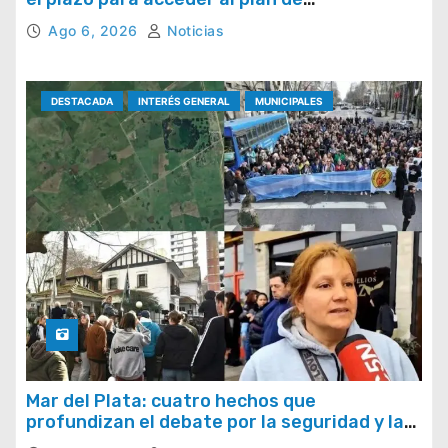
regularización de tasas municipales
Ago 6, 2026
Noticias
DESTACADA
INTERÉS GENERAL
MUNICIPALES
Mar del Plata: cuatro hechos que
profundizan el debate por la seguridad y la
respuesta del Estado