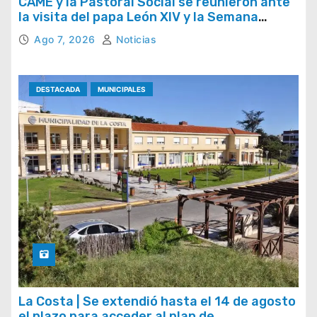
CAME y la Pastoral Social se reunieron ante
la visita del papa León XIV y la Semana
Social 2026
Ago 7, 2026
Noticias
DESTACADA
MUNICIPALES
La Costa | Se extendió hasta el 14 de agosto
el plazo para acceder al plan de