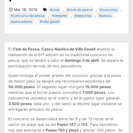
Mar 18, 2016
#club
,
#club de pesca
,
#concurso
,
#concurso de pesca
,
#deporte
,
#deportes
,
#pesca
,
#pescadores
,
#villa gesell
El
Club de Pesca, Caza y Náutica de Villa Gesell
anunció la
realización de la 61º edición de su tradicional concurso de
pesca, que se llevará a cabo el
domingo 3 de abril
. Se espera la
participación de más de dos pescadores.
Quien consiga el primer premio del concurso gracias a la pieza
de mayor peso se llevará una recompensa económica de
50.000 pesos
. El segundo lugar otorgará
15.000 pesos
,
mientras que el tercer puesto concederá
7.000 pesos
. Los
pescadores ubicados en el cuarto y en el quinto lugar ganarán
3.500 pesos
cada uno, y del sexto al décimo lugar inclusive se
entregarán artículos de pesca.
El concurso se desarrollará entre las 9 y las 13 horas en el
sector de playa que va del
Paseo 147
al
152
. Para inscribirse
hay que acercarse a
Paseo 150 y playa
y abonar 350 pesos. Se