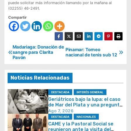
puede solicitar más información llamando por la mañana al
(02255) 46-2491.
Compartir
N
Madariaga: Donación de
Pinamar: Torneo
sangre para Clarita
nacional de tenis sub 12
a
Pavón
v
e
Noticias Relacionadas
g
a
DESTACADA
INTERÉS GENERAL
Geriátricos bajo la lupa: el caso
c
de Mar del Plata y una pregunta
i
que se repite en todo el país
Ago 7, 2026
ó
DESTACADA
NACIONALES
CAME y la Pastoral Social se
n
reunieron ante la visita del