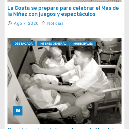
La Costa se prepara para celebrar el Mes de
la Niñez con juegos y espectáculos
Ago 7, 2026
Noticias
DESTACADA
INTERÉS GENERAL
MUNICIPALES