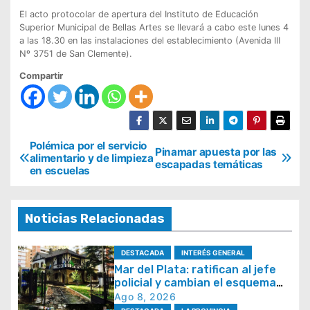
El acto protocolar de apertura del Instituto de Educación
Superior Municipal de Bellas Artes se llevará a cabo este lunes 4
a las 18.30 en las instalaciones del establecimiento (Avenida III
Nº 3751 de San Clemente).
Compartir
N
Polémica por el servicio
Pinamar apuesta por las
alimentario y de limpieza
escapadas temáticas
a
en escuelas
v
e
Noticias Relacionadas
g
a
DESTACADA
INTERÉS GENERAL
Mar del Plata: ratifican al jefe
c
policial y cambian el esquema
i
de patrullaje
Ago 8, 2026