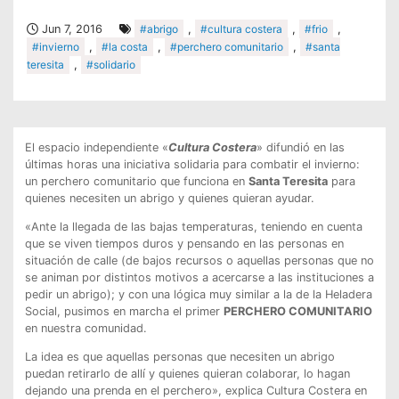
Jun 7, 2016
#abrigo
,
#cultura costera
,
#frio
,
#invierno
,
#la costa
,
#perchero comunitario
,
#santa
teresita
,
#solidario
El espacio independiente «
Cultura Costera
» difundió en las
últimas horas una iniciativa solidaria para combatir el invierno:
un perchero comunitario que funciona en
Santa Teresita
para
quienes necesiten un abrigo y quienes quieran ayudar.
«Ante la llegada de las bajas temperaturas, teniendo en cuenta
que se viven tiempos duros y pensando en las personas en
situación de calle (de bajos recursos o aquellas personas que no
se animan por distintos motivos a acercarse a las instituciones a
pedir un abrigo); y con una lógica muy similar a la de la Heladera
Social, pusimos en marcha el primer
PERCHERO COMUNITARIO
en nuestra comunidad.
La idea es que aquellas pe
rsonas que necesiten un abrigo
puedan retirarlo de allí y quienes quieran colaborar, lo hagan
dejando una prenda en el perchero», explica Cultura Costera en