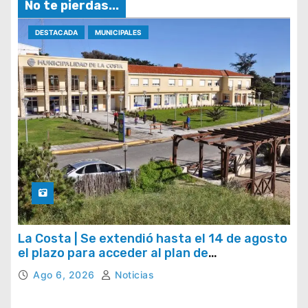
No te pierdas...
DESTACADA
MUNICIPALES
La Costa | Se extendió hasta el 14 de agosto
el plazo para acceder al plan de
regularización de tasas municipales
Ago 6, 2026
Noticias