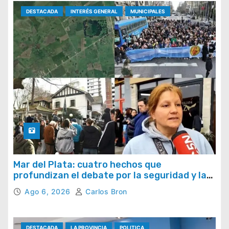
DESTACADA
INTERÉS GENERAL
MUNICIPALES
Mar del Plata: cuatro hechos que
profundizan el debate por la seguridad y la
respuesta del Estado
Ago 6, 2026
Carlos Bron
DESTACADA
LA PROVINCIA
POLITICA