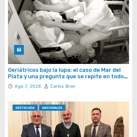
Geriátricos bajo la lupa: el caso de Mar del
Plata y una pregunta que se repite en todo
el país
Ago 7, 2026
Carlos Bron
DESTACADA
NACIONALES