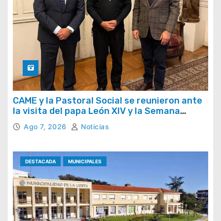
CAME y la Pastoral Social se reunieron ante
la visita del papa León XIV y la Semana
Social 2026
Ago 7, 2026
Noticias
DESTACADA
MUNICIPALES