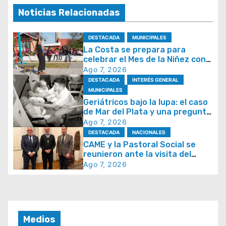
g
Noticias Relacionadas
a
c
DESTACADA
MUNICIPALES
i
La Costa se prepara para
celebrar el Mes de la Niñez con
ó
juegos y espectáculos
Ago 7, 2026
n
DESTACADA
INTERÉS GENERAL
MUNICIPALES
d
Geriátricos bajo la lupa: el caso
e
de Mar del Plata y una pregunta
que se repite en todo el país
Ago 7, 2026
e
DESTACADA
NACIONALES
n
CAME y la Pastoral Social se
t
reunieron ante la visita del
papa León XIV y la Semana
Ago 7, 2026
r
Social 2026
a
d
a
Medios