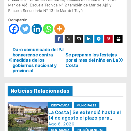
Mar de Ajó, Escuela Técnica N° 2 también de Mar de Ajó y
Escuela Secundaria N° 13 de Mar del Tuyú.
Compartir
N
Duro comunicado del PJ
bonaerense contra
Se preparan los festejos
a
medidas de los
por el mes del niño en La
gobiernos nacional y
Costa
v
provincial
e
g
Noticias Relacionadas
a
c
DESTACADA
MUNICIPALES
i
La Costa | Se extendió hasta el
14 de agosto el plazo para
ó
acceder al plan de
Ago 6, 2026
n
regularización de tasas
DESTACADA
INTERÉS GENERAL