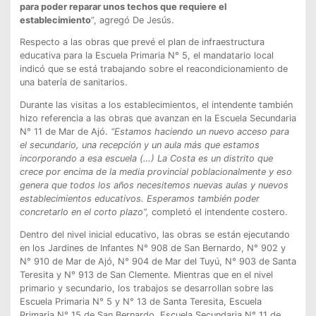
para poder reparar unos techos que requiere el
establecimiento
”, agregó De Jesús.
Respecto a las obras que prevé el plan de infraestructura
educativa para la Escuela Primaria N° 5, el mandatario local
indicó que se está trabajando sobre el reacondicionamiento de
una batería de sanitarios.
Durante las visitas a los establecimientos, el intendente también
hizo referencia a las obras que avanzan en la Escuela Secundaria
N° 11 de Mar de Ajó.
“Estamos haciendo un nuevo acceso para
el secundario, una recepción y un aula más que estamos
incorporando a esa escuela (…) La Costa es un distrito que
crece por encima de la media provincial poblacionalmente y eso
genera que todos los años necesitemos nuevas aulas y nuevos
establecimientos educativos. Esperamos también poder
concretarlo en el corto plazo”,
completó el intendente costero.
Dentro del nivel inicial educativo, las obras se están ejecutando
en los Jardines de Infantes N° 908 de San Bernardo, N° 902 y
N° 910 de Mar de Ajó, N° 904 de Mar del Tuyú, N° 903 de Santa
Teresita y N° 913 de San Clemente. Mientras que en el nivel
primario y secundario, los trabajos se desarrollan sobre las
Escuela Primaria N° 5 y N° 13 de Santa Teresita, Escuela
Primaria N° 15 de San Bernardo, Escuela Secundaria N° 11 de