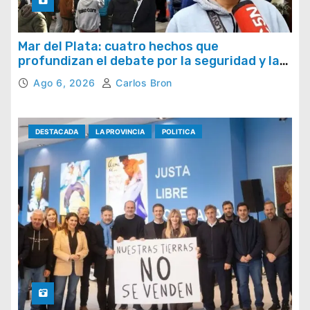
Mar del Plata: cuatro hechos que
profundizan el debate por la seguridad y la
respuesta del Estado
Ago 6, 2026
Carlos Bron
DESTACADA
LA PROVINCIA
POLITICA