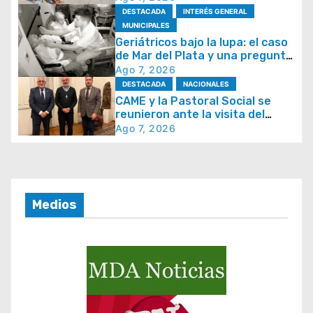
ó
DESTACADA
INTERÉS GENERAL
n
MUNICIPALES
d
Geriátricos bajo la lupa: el caso
de Mar del Plata y una pregunta
e
que se repite en todo el país
Ago 7, 2026
e
DESTACADA
NACIONALES
CAME y la Pastoral Social se
n
reunieron ante la visita del
t
papa León XIV y la Semana
Ago 7, 2026
Social 2026
r
a
d
Medios
a
s