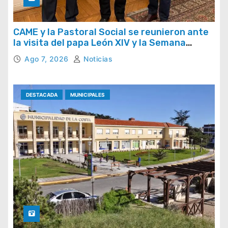
CAME y la Pastoral Social se reunieron ante
la visita del papa León XIV y la Semana
Social 2026
Ago 7, 2026
Noticias
DESTACADA
MUNICIPALES