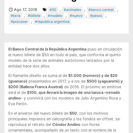
Ago 17, 2018
#50
,
#animales
,
#banco central
,
#bcra
,
#billete
,
#modelo
,
#nuevo
,
#pesos
,
#proceser
,
#republica argentina
El Banco Central de la República Argentina
puso en circulación
el nuevo billete de $50 en todo el país, que conforma el quinto
modelo de la serie de animales autóctonos lanzados por la
entidad hace dos años.
El flamante diseño se suma al de
$1.000 (hornero) y de $20
(guanaco)
presentados en 2017, y a los de
$500 (yaguareté) y
$200 (Ballena Franca Austral)
de 2016. El próximo en emitirse
será el de
$100, que llevará la imagen de una taruca –venado
andino
– y convivirá con los modelos de Julio Argentino Roca y
Eva Perón.
En el anverso del nuevo billete de
$50
, con los motivos
principales impresos en calcografía y los fondos en offset, se
reproduce el retrato del
Cóndor Andino
con flores
ornamentales, acompañado de un texto con el nombre de la