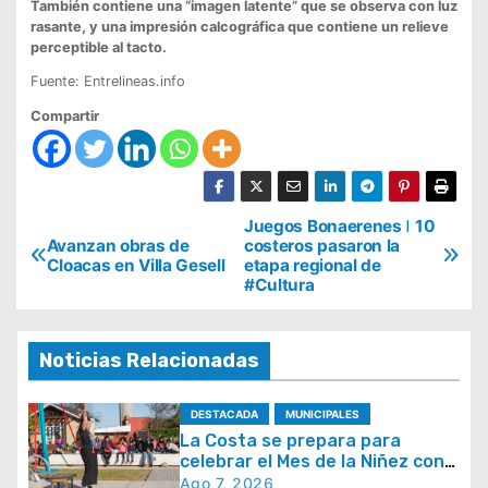
También contiene una “imagen latente” que se observa con luz
rasante, y una impresión calcográfica que contiene un relieve
perceptible al tacto.
Fuente: Entrelineas.info
Compartir
N
Juegos Bonaerenes ǀ 10
Avanzan obras de
costeros pasaron la
a
Cloacas en Villa Gesell
etapa regional de
#Cultura
v
e
g
Noticias Relacionadas
a
DESTACADA
MUNICIPALES
c
La Costa se prepara para
i
celebrar el Mes de la Niñez con
juegos y espectáculos
Ago 7, 2026