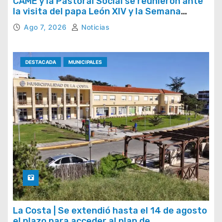
CAME y la Pastoral Social se reunieron ante
la visita del papa León XIV y la Semana
Social 2026
Ago 7, 2026
Noticias
DESTACADA
MUNICIPALES
La Costa | Se extendió hasta el 14 de agosto
el plazo para acceder al plan de