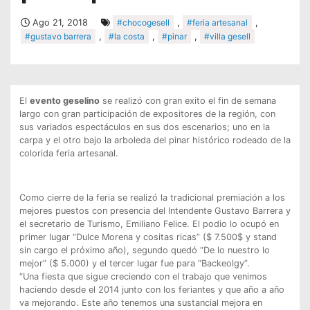
Ago 21, 2018
#chocogesell
,
#feria artesanal
,
#gustavo barrera
,
#la costa
,
#pinar
,
#villa gesell
El
evento geselino
se realizó con gran exito el fin de semana
largo con gran participación de expositores de la región, con
sus variados espectáculos en sus dos escenarios; uno en la
carpa y el otro bajo la arboleda del pinar histórico rodeado de la
colorida feria artesanal.
Como cierre de la feria se realizó la tradicional premiación a los
mejores puestos con presencia del Intendente Gustavo Barrera y
el secretario de Turismo, Emiliano Felice. El podio lo ocupó en
primer lugar “Dulce Morena y cositas ricas” ($ 7.500$ y stand
sin cargo el próximo año), segundo quedó “De lo nuestro lo
mejor” ($ 5.000) y el tercer lugar fue para “Backeolgy”.
“Una fiesta que sigue creciendo con el trabajo que venimos
haciendo desde el 2014 junto con los feriantes y que año a año
va mejorando. Este año tenemos una sustancial mejora en