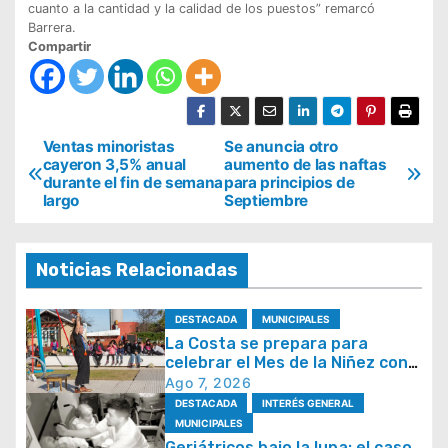
cuanto a la cantidad y la calidad de los puestos” remarcó
Barrera.
Compartir
N
Ventas minoristas
Se anuncia otro
cayeron 3,5% anual
aumento de las naftas
a
durante el fin de semana
para principios de
largo
Septiembre
v
e
g
Noticias Relacionadas
a
DESTACADA
MUNICIPALES
c
La Costa se prepara para
i
celebrar el Mes de la Niñez con
juegos y espectáculos
Ago 7, 2026
ó
DESTACADA
INTERÉS GENERAL
n
MUNICIPALES
Geriátricos bajo la lupa: el caso