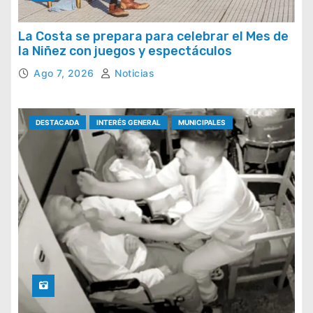
La Costa se prepara para celebrar el Mes de
la Niñez con juegos y espectáculos
Ago 7, 2026
Noticias
DESTACADA
INTERÉS GENERAL
MUNICIPALES