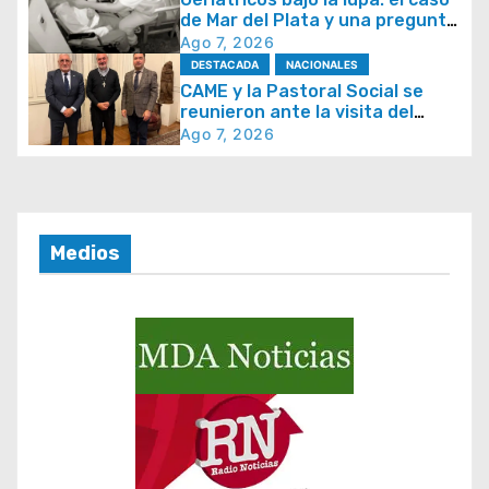
d
de Mar del Plata y una pregunta
e
que se repite en todo el país
Ago 7, 2026
e
DESTACADA
NACIONALES
CAME y la Pastoral Social se
n
reunieron ante la visita del
t
papa León XIV y la Semana
Ago 7, 2026
Social 2026
r
a
d
Medios
a
s