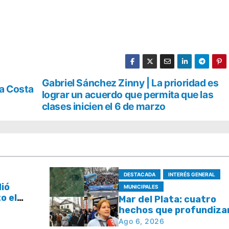
Gabriel Sánchez Zinny | La prioridad es
La Costa
lograr un acuerdo que permita que las
clases inicien el 6 de marzo
DESTACADA
INTERÉS GENERAL
dió
MUNICIPALES
o el
Mar del Plata: cuatro
l plan
hechos que profundizan
e tasas
debate por la seguridad
Ago 6, 2026