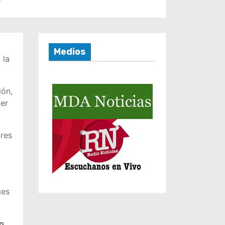
Medios
 la
ión,
der
ores
mes
do