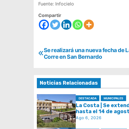
Fuente: Infocielo
Compartir
N
Se realizará una nueva fecha de 
Corre en San Bernardo
a
v
e
Noticias Relacionadas
g
DESTACADA
MUNICIPALES
a
La Costa | Se exten
hasta el 14 de agost
c
plazo para acceder a
Ago 6, 2026
i
de regularización d