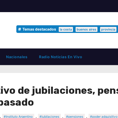
Temas destacados
la costa
buenos aires
provincia
Nacionales
Radio Noticias En Vivo
tivo de jubilaciones, pe
 pasado
,
,
,
,
#Instituto Argentino
#jubilaciones
#pensiones
#poder adquisitivo