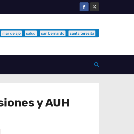
mar de ajo
salud
san bernardo
santa teresita
nsiones y AUH