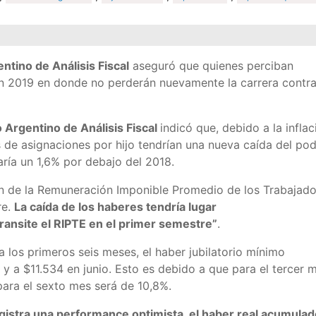
entino de Análisis Fiscal
aseguró que quienes perciban
n 2019 en donde no perderán nuevamente la carrera contra
o Argentino de Análisis Fiscal
indicó que, debido a la inflac
s de asignaciones por hijo tendrían una nueva caída del po
aría un 1,6% por debajo del 2018.
ón de la Remuneración Imponible Promedio de los Trabajad
re.
La caída de los haberes tendría lugar
ansite el RIPTE en el primer semestre”
.
 los primeros seis meses, el haber jubilatorio mínimo
y a $11.534 en junio. Esto es debido a que para el tercer 
para el sexto mes será de 10,8%.
egistra una performance optimista, el haber real acumula