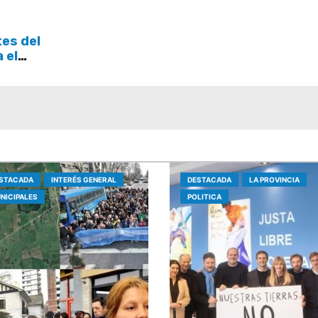
la respuesta del Estad
tes del
a el
STACADA
INTERÉS GENERAL
DESTACADA
LA PROVINCIA
NICIPALES
POLITICA