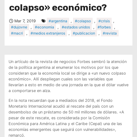
colapso» económico?
Mar 7, 2019
#argentina
,
#colapso
,
#crisis
,
#dujovne
,
#economia
,
#estados unidos
,
#forbes
,
#macri
,
#medios extranjeros
,
#publicacion
,
#revista
Un artículo de la revista de negocios Forbes sembró la atención
de la política argentina al enumerar los motivos por los que
consideran que la economía local se dirige a «un nuevo colpaso
económico». Allí despliegan cuales son las variables que
llevarían a esto en medio de una jornada en la que el dólar vuelve
a comportarse en alza.
En la nota recuerdan que a mediados del 2018, el Fondo
Monetario Internacional acudió al rescate del país con un
desembolso de un préstamo de 50 mil millones de dólares. «A
pesar de este rescate, es considerada por la Comisión
Económica para América Latina y el Caribe (Cepal) una de las
economías emergentes que seguirá con vulnerabilidades»,
remarcó.