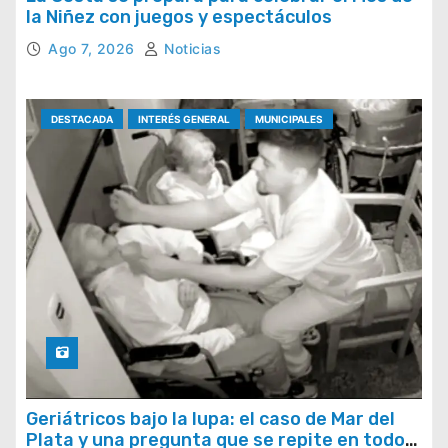
la Niñez con juegos y espectáculos
Ago 7, 2026
Noticias
DESTACADA
INTERÉS GENERAL
MUNICIPALES
Geriátricos bajo la lupa: el caso de Mar del
Plata y una pregunta que se repite en todo