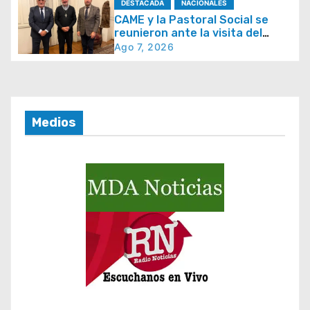
e
DESTACADA
NACIONALES
CAME y la Pastoral Social se
n
reunieron ante la visita del
t
papa León XIV y la Semana
Ago 7, 2026
Social 2026
r
a
d
Medios
a
s