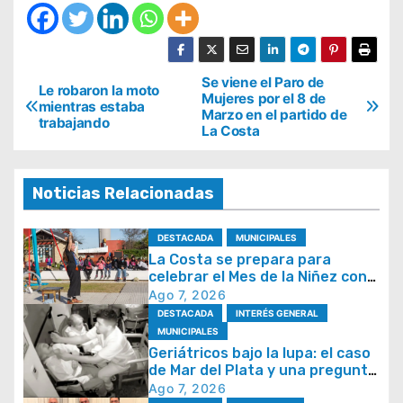
N
Se viene el Paro de
Le robaron la moto
Mujeres por el 8 de
mientras estaba
a
Marzo en el partido de
trabajando
La Costa
v
e
g
Noticias Relacionadas
a
DESTACADA
MUNICIPALES
c
La Costa se prepara para
i
celebrar el Mes de la Niñez con
juegos y espectáculos
Ago 7, 2026
ó
DESTACADA
INTERÉS GENERAL
n
MUNICIPALES
d
Geriátricos bajo la lupa: el caso
de Mar del Plata y una pregunta
e
que se repite en todo el país
Ago 7, 2026