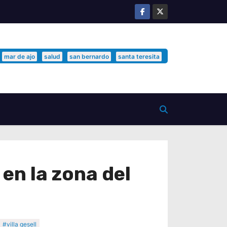
mar de ajo
salud
san bernardo
santa teresita
en la zona del
#villa gesell