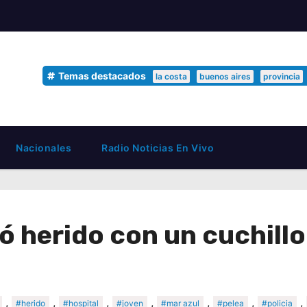
Temas destacados
la costa
buenos aires
provincia
Nacionales
Radio Noticias En Vivo
 herido con un cuchillo 
,
,
,
,
,
,
,
#herido
#hospital
#joven
#mar azul
#pelea
#policia