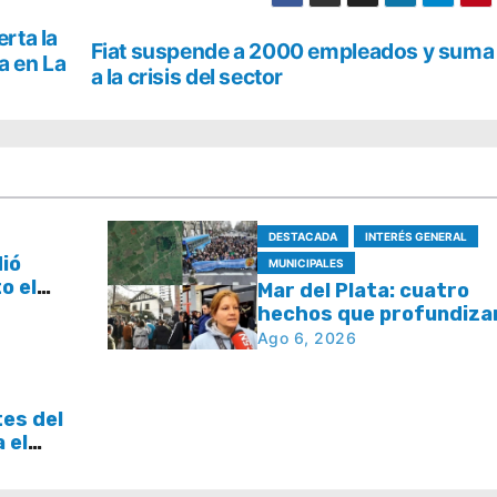
rta la
Fiat suspende a 2000 empleados y suma
a en La
a la crisis del sector
DESTACADA
INTERÉS GENERAL
dió
MUNICIPALES
o el
Mar del Plata: cuatro
l plan
hechos que profundizan
e tasas
debate por la seguridad
Ago 6, 2026
la respuesta del Estad
tes del
a el