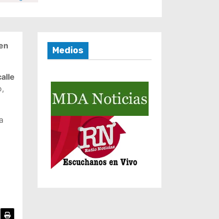
 en
Medios
calle
o,
a