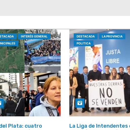
STACADA
INTERÉS GENERAL
DESTACADA
LA PROVINCIA
NICIPALES
POLITICA
del Plata: cuatro
La Liga de Intendentes 