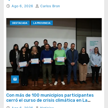
Ago 6, 2026
Carlos Bron
DESTACADA
LA PROVINCIA
Con más de 100 municipios participantes
cerró el curso de crisis climática en La
Provincia
Ago 6, 2026
Noticias