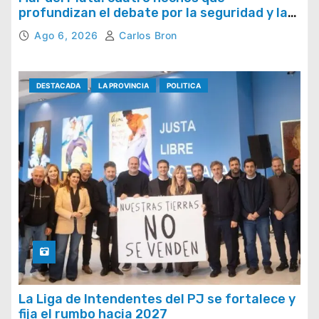
profundizan el debate por la seguridad y la
respuesta del Estado
Ago 6, 2026
Carlos Bron
DESTACADA
LA PROVINCIA
POLITICA
La Liga de Intendentes del PJ se fortalece y
fija el rumbo hacia 2027