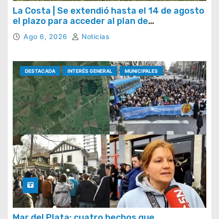
La Costa | Se extendió hasta el 14 de agosto
el plazo para acceder al plan de
regularización de tasas municipales
Ago 6, 2026
Noticias
DESTACADA
INTERÉS GENERAL
MUNICIPALES
Mar del Plata: cuatro hechos que