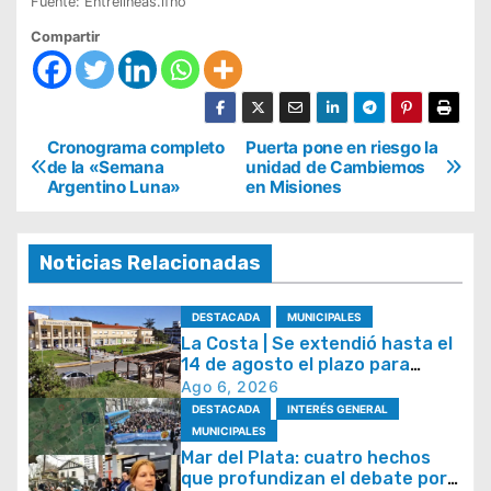
Fuente: Entrelineas.ifno
Compartir
N
Cronograma completo
Puerta pone en riesgo la
de la «Semana
unidad de Cambiemos
a
Argentino Luna»
en Misiones
v
e
Noticias Relacionadas
g
a
DESTACADA
MUNICIPALES
La Costa | Se extendió hasta el
c
14 de agosto el plazo para
i
acceder al plan de
Ago 6, 2026
regularización de tasas
ó
DESTACADA
INTERÉS GENERAL
municipales
MUNICIPALES
n
Mar del Plata: cuatro hechos
d
que profundizan el debate por