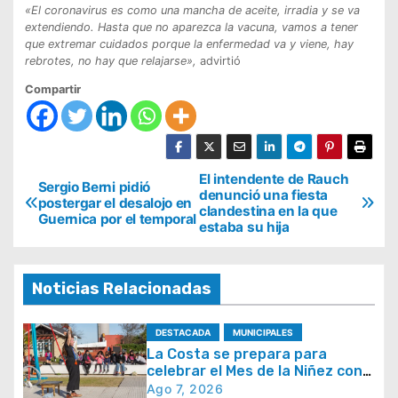
«El coronavirus es como una mancha de aceite, irradia y se va
extendiendo. Hasta que no aparezca la vacuna, vamos a tener
que extremar cuidados porque la enfermedad va y viene, hay
rebrotes, no hay que relajarse»,
advirtió
Compartir
N
El intendente de Rauch
Sergio Berni pidió
denunció una fiesta
postergar el desalojo en
a
clandestina en la que
Guernica por el temporal
estaba su hija
v
e
g
Noticias Relacionadas
a
DESTACADA
MUNICIPALES
c
La Costa se prepara para
i
celebrar el Mes de la Niñez con
juegos y espectáculos
Ago 7, 2026
ó