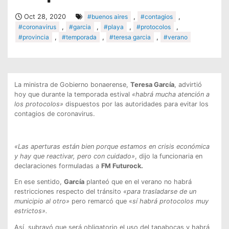
Oct 28, 2020
#buenos aires
,
#contagios
,
#coronavirus
,
#garcia
,
#playa
,
#protocolos
,
#provincia
,
#temporada
,
#teresa garcia
,
#verano
La ministra de Gobierno bonaerense,
Teresa García
, advirtió
hoy que durante la temporada estival
«habrá mucha atención a
los protocolos»
dispuestos por las autoridades para evitar los
contagios de coronavirus.
«Las aperturas están bien porque estamos en crisis económica
y hay que reactivar, pero con cuidado»
, dijo la funcionaria en
declaraciones formuladas a
FM Futurock.
En ese sentido,
García
planteó que en el verano no habrá
restricciones respecto del tránsito
«para trasladarse de un
municipio al otro»
pero remarcó que «
sí habrá protocolos muy
estrictos».
Así, subrayó que será obligatorio el uso del tapabocas y habrá