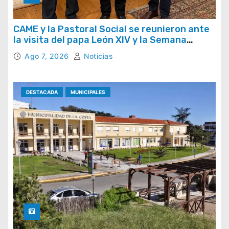
CAME y la Pastoral Social se reunieron ante
la visita del papa León XIV y la Semana
Social 2026
Ago 7, 2026
Noticias
DESTACADA
MUNICIPALES