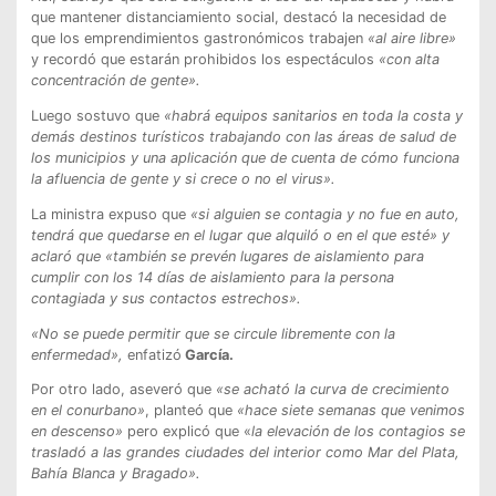
que mantener distanciamiento social, destacó la necesidad de
que los emprendimientos gastronómicos trabajen
«al aire libre»
y recordó que estarán prohibidos los espectáculos
«con alta
concentración de gente».
Luego sostuvo que
«habrá equipos sanitarios en toda la costa y
demás destinos turísticos trabajando con las áreas de salud de
los municipios y una aplicación que de cuenta de cómo funciona
la afluencia de gente y si crece o no el virus».
La ministra expuso que
«si alguien se contagia y no fue en auto,
tendrá que quedarse en el lugar que alquiló o en el que esté» y
aclaró que «también se prevén lugares de aislamiento para
cumplir con los 14 días de aislamiento para la persona
contagiada y sus contactos estrechos».
«No se puede permitir que se circule libremente con la
enfermedad»,
enfatizó
García.
Por otro lado, aseveró que
«se acható la curva de crecimiento
en el conurbano»
, planteó que
«hace siete semanas que venimos
en descenso»
pero explicó que «
la elevación de los contagios se
trasladó a las grandes ciudades del interior como Mar del Plata,
Bahía Blanca y Bragado».