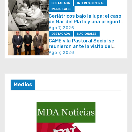
DESTACADA
INTERÉS GENERAL
n
MUNICIPALES
d
Geriátricos bajo la lupa: el caso
de Mar del Plata y una pregunta
e
que se repite en todo el país
Ago 7, 2026
e
DESTACADA
NACIONALES
CAME y la Pastoral Social se
n
reunieron ante la visita del
t
papa León XIV y la Semana
Ago 7, 2026
Social 2026
r
a
d
Medios
a
s