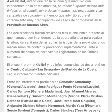
Axel Kicillof
, indicó que, en la reunión que mantuvo con
intendentes de la costa atlántica, se resolvió
«poner mucho más
énfasis en el cumplimiento de las medidas, los protocolos y las
campañas de cuidado»,
al tiempo que advirtió sobre el
«crecimiento muy preocupante» de casos de coronavirus en la
Provincia de Buenos Aires.
Las declaraciones fueron realizadas tras el encuentro presencial
que mantuvo con intendentes de la costa atlántica para evaluar
la situación sanitaria de las zonas turísticas de la provincia, y los
mecanismos de control y prevención implementados, ante el
aumento de casos de coronavirus registrados en las últimas
semanas.
El encuentro entre
Kicillof
y los jefes comunales se desarrolló en
el
Centro Cultural «San Bernardo» del Partido de La Costa
,
según informaron fuentes oficiales.
Entre los intendentes participaron
Sebastián Ianatuony
(General Alvarado), José Rodríguez Ponte (General Lavalle),
Carlos Santoro (General Madariaga), Juan Manuel Álvarez
(General Paz) y Guillermo Montenegro (Mar del Plata)
Cristian
Cardozo (Partido de la Costa), José Paredi (Mar Chiquita),
Alejandro Dichiara (Monte Hermoso), Martín Yeza (Pinamar),
Sergio Bordoni (Tornquist), Carlos Sánchez (Tres Arroyos) y