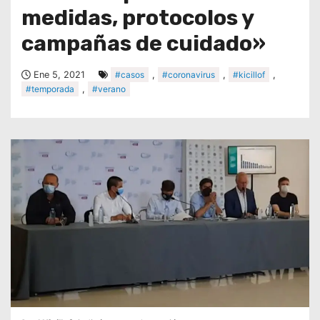
medidas, protocolos y
campañas de cuidado»
Ene 5, 2021
#casos
,
#coronavirus
,
#kicillof
,
#temporada
,
#verano