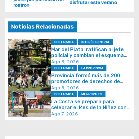
disfrutar este verano
rostro»
v
e
g
Noticias Relacionadas
a
DESTACADA
INTERÉS GENERAL
c
Mar del Plata: ratifican al jefe
i
policial y cambian el esquema
de patrullaje
Ago 8, 2026
ó
DESTACADA
LA PROVINCIA
n
Provincia formó más de 200
promotores de derechos de
d
niñas, niños y adolescentes
Ago 8, 2026
e
DESTACADA
MUNICIPALES
e
La Costa se prepara para
celebrar el Mes de la Niñez con
n
juegos y espectáculos
Ago 7, 2026
t
r