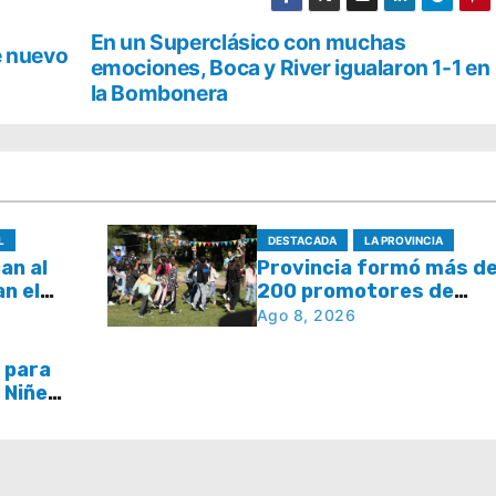
En un Superclásico con muchas
e nuevo
emociones, Boca y River igualaron 1-1 en
la Bombonera
L
DESTACADA
LA PROVINCIA
can al
Provincia formó más d
an el
200 promotores de
aje
derechos de niñas, niño
Ago 8, 2026
adolescentes
 para
a Niñez
áculos