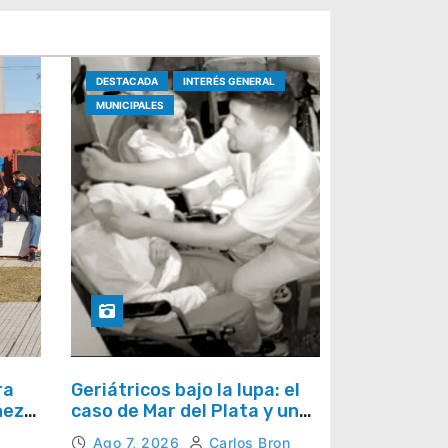
DESTACADA
INTERÉS GENERAL
MUNICIPALES
ra
Geriátricos bajo la lupa: el
ñez
caso de Mar del Plata y una
los
pregunta que se repite en
Ago 7, 2026
Carlos Bron