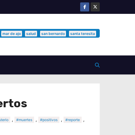
mar de ajo
salud
san bernardo
santa teresita
ertos
,
,
,
,
terio
#muertes
#positivos
#reporte