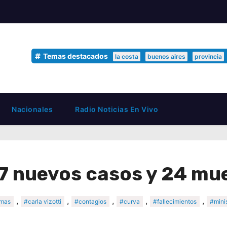
Temas destacados
la costa
buenos aires
provincia
Nacionales
Radio Noticias En Vivo
7 nuevos casos y 24 mu
,
,
,
,
,
mas
#carla vizotti
#contagios
#curva
#fallecimientos
#minis