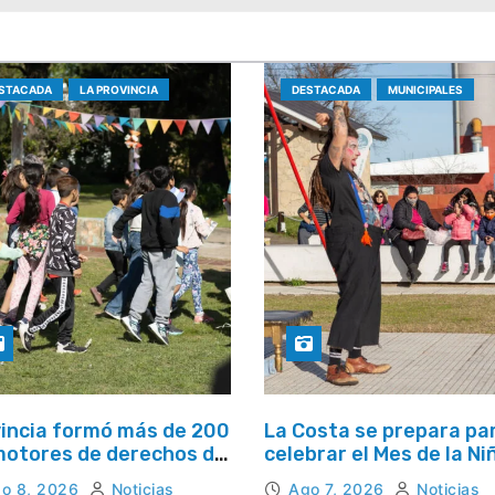
STACADA
LA PROVINCIA
DESTACADA
MUNICIPALES
incia formó más de 200
La Costa se prepara pa
otores de derechos de
celebrar el Mes de la Ni
s, niños y adolescentes
con juegos y espectácu
o 8, 2026
Noticias
Ago 7, 2026
Noticias