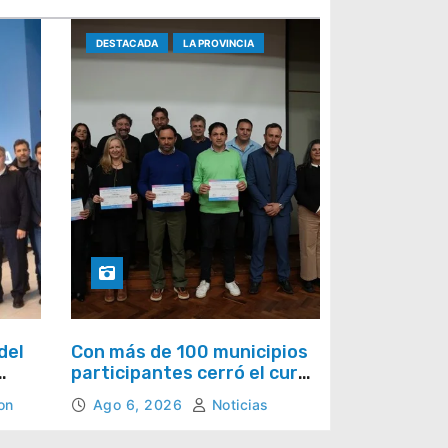
DESTACADA
LA PROVINCIA
del
Con más de 100 municipios
participantes cerró el curso
de crisis climática en La
on
Ago 6, 2026
Noticias
Provincia