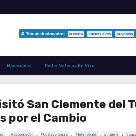
Temas destacados
la costa
buenos aires
provincia
Nacionales
Radio Noticias En Vivo
sitó San Clemente del T
s por el Cambio
,
,
,
,
,
es
#gobernador
#gustavo posse
#intendente
#interna
#pas