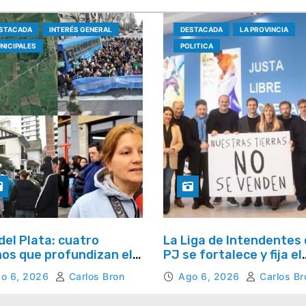
STACADA
INTERÉS GENERAL
DESTACADA
LA PROVINCIA
NICIPALES
POLITICA
del Plata: cuatro
La Liga de Intendentes 
os que profundizan el
PJ se fortalece y fija el
te por la seguridad y la
rumbo hacia 2027
o 6, 2026
Carlos Bron
Ago 6, 2026
Carlos Br
uesta del Estado