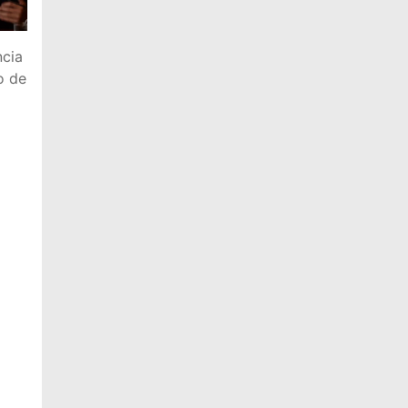
ncia
o de