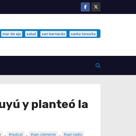
mar de ajo
salud
san bernardo
santa teresita
uyú y planteó la
,
,
,
o
#radical
#san clemente
#san isidro