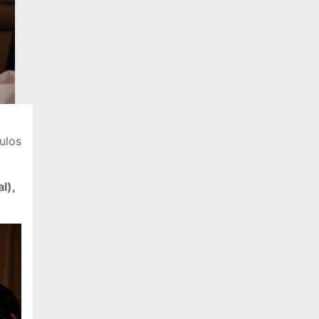
ulos
l),