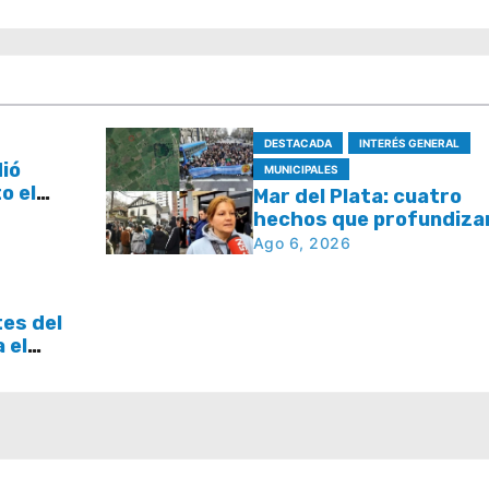
DESTACADA
INTERÉS GENERAL
dió
MUNICIPALES
o el
Mar del Plata: cuatro
l plan
hechos que profundizan
e tasas
debate por la seguridad
Ago 6, 2026
la respuesta del Estad
tes del
a el