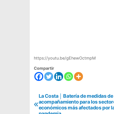
https://youtu.be/gEhewOctmpM
Compartir
N
La Costa │ Batería de medidas de
acompañamiento para los sector
a
económicos más afectados por l
pandemia