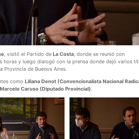
se
, visitó el Partido de
La Costa
, donde se reunió con
s horas y luego dialogó con la prensa donde dejó varios tít
a Provincia de Buenos Aires.
entes como
Liliana Denot (Convencionalista Nacional Radica
 Marcelo Caruso (Diputado Provincial)
.