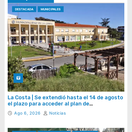
DESTACADA
MUNICIPALES
La Costa | Se extendió hasta el 14 de agosto
el plazo para acceder al plan de
regularización de tasas municipales
Ago 6, 2026
Noticias