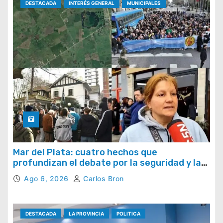
DESTACADA
INTERÉS GENERAL
MUNICIPALES
Mar del Plata: cuatro hechos que
profundizan el debate por la seguridad y la
respuesta del Estado
Ago 6, 2026
Carlos Bron
DESTACADA
LA PROVINCIA
POLITICA