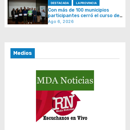
e
DESTACADA
LA PROVINCIA
e
Con más de 100 municipios
participantes cerró el curso de
n
crisis climática en La Provincia
Ago 6, 2026
t
r
a
d
Medios
a
s