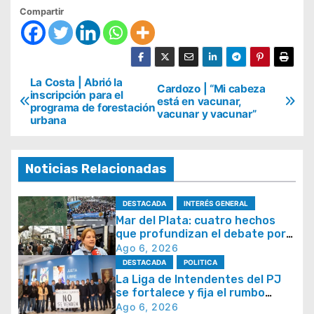
Compartir
N
La Costa | Abrió la
Cardozo | “Mi cabeza
inscripción para el
está en vacunar,
a
programa de forestación
vacunar y vacunar”
urbana
v
e
g
Noticias Relacionadas
a
DESTACADA
INTERÉS GENERAL
c
Mar del Plata: cuatro hechos
i
que profundizan el debate por
la seguridad y la respuesta del
Ago 6, 2026
ó
Estado
DESTACADA
POLITICA
n
La Liga de Intendentes del PJ
se fortalece y fija el rumbo
d
hacia 2027
Ago 6, 2026