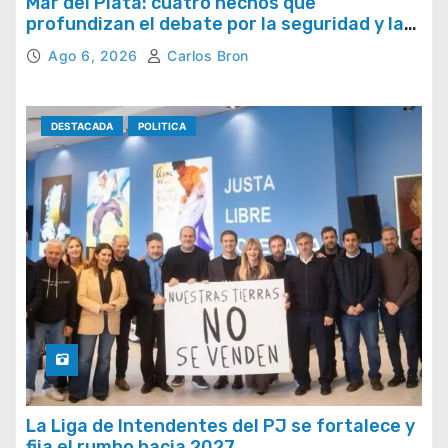
Mar del Plata: cuatro hechos que
profundizan el debate por la seguridad y la
respuesta del Estado
Ago 6, 2026
Carlos Bron
DESTACADA
POLITICA
La Liga de Intendentes del PJ se fortalece y
fija el rumbo hacia 2027