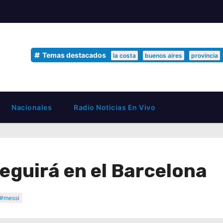
Temas destacados
la costa
buenos aires
provincia
Nacionales
Radio Noticias En Vivo
seguirá en el Barcelona
#messi