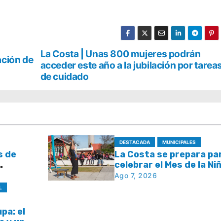
La Costa | Unas 800 mujeres podrán
ación de
acceder este año a la jubilación por tarea
de cuidado
DESTACADA
MUNICIPALES
s de
La Costa se prepara pa
celebrar el Mes de la Ni
niños y
con juegos y espectácu
Ago 7, 2026
L
upa: el