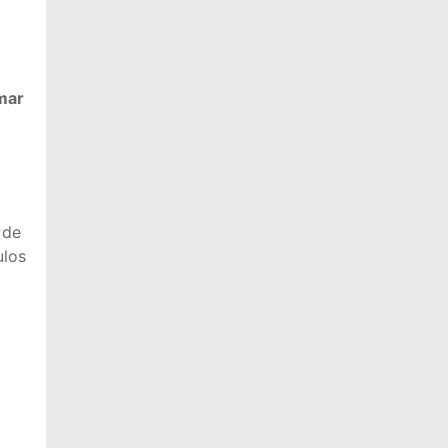
a
rmar
 de
ulos