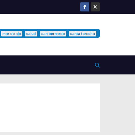
mar de ajo
salud
san bernardo
santa teresita