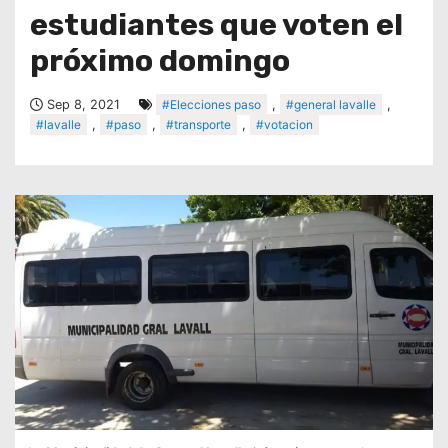
estudiantes que voten el
próximo domingo
Sep 8, 2021
#Elecciones paso
,
#general lavalle
,
#lavalle
,
#paso
,
#transporte
,
#votacion