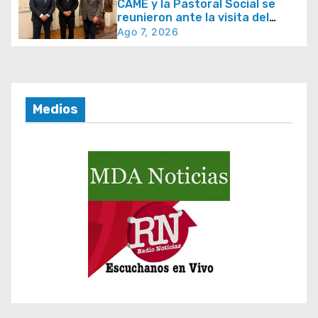
CAME y la Pastoral Social se
n
reunieron ante la visita del
t
papa León XIV y la Semana
Ago 7, 2026
Social 2026
r
a
d
Medios
a
s