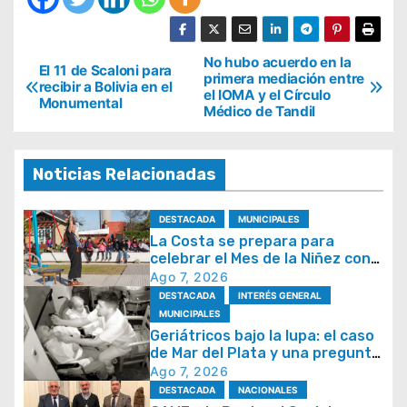
N
No hubo acuerdo en la
El 11 de Scaloni para
primera mediación entre
recibir a Bolivia en el
a
el IOMA y el Círculo
Monumental
Médico de Tandil
v
e
g
Noticias Relacionadas
a
DESTACADA
MUNICIPALES
c
La Costa se prepara para
i
celebrar el Mes de la Niñez con
juegos y espectáculos
Ago 7, 2026
ó
DESTACADA
INTERÉS GENERAL
n
MUNICIPALES
d
Geriátricos bajo la lupa: el caso
de Mar del Plata y una pregunta
e
que se repite en todo el país
Ago 7, 2026
e
DESTACADA
NACIONALES