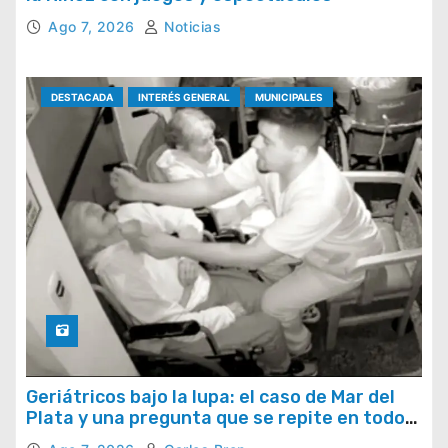
Ago 7, 2026
Noticias
DESTACADA
INTERÉS GENERAL
MUNICIPALES
Geriátricos bajo la lupa: el caso de Mar del
Plata y una pregunta que se repite en todo
el país