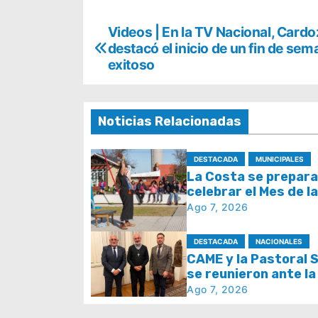
N
Videos | En la TV Nacional, Card
destacó el inicio de un fin de sem
a
exitoso
v
e
Noticias Relacionadas
g
DESTACADA
MUNICIPALES
a
La Costa se prepara
celebrar el Mes de l
c
con juegos y espect
Ago 7, 2026
i
DESTACADA
NACIONALES
ó
CAME y la Pastoral S
n
se reunieron ante la
del papa León XIV y l
Ago 7, 2026
d
Semana Social 2026