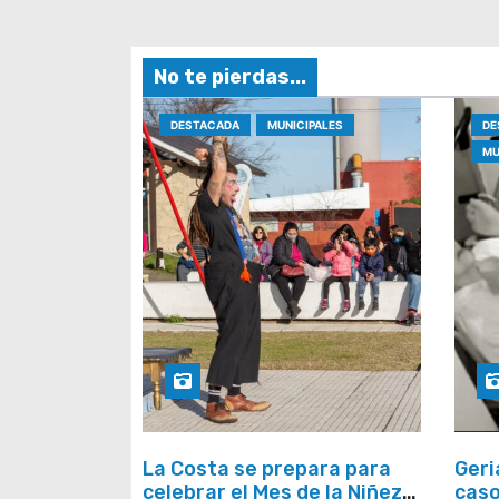
e
e
No te pierdas...
n
DESTACADA
MUNICIPALES
DE
t
MU
r
a
d
a
s
La Costa se prepara para
Geri
celebrar el Mes de la Niñez
caso