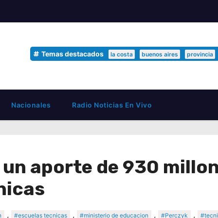
Temas destacados
la costa
buenos aires
provincia
Nacionales
Radio Noticias En Vivo
un aporte de 930 millo
nicas
,
,
,
,
n
#escuelas tecnicas
#ministerio de educacion
#Perczyk
#tecn