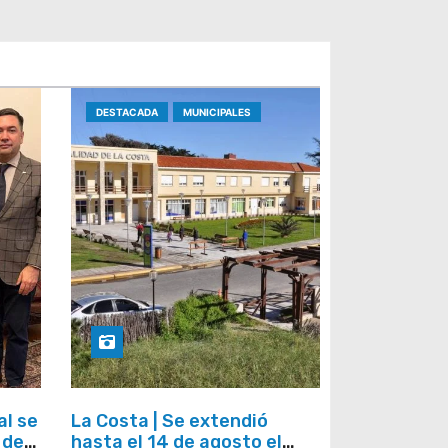
DESTACADA
MUNICIPALES
al se
La Costa | Se extendió
 del
hasta el 14 de agosto el