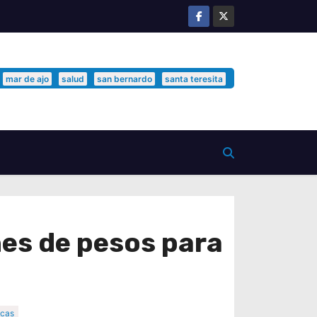
mar de ajo
salud
san bernardo
santa teresita
nes de pesos para
icas