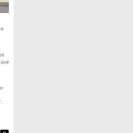
te
es
 que
el
”
.