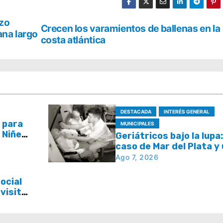
ozo
Crecen los varamientos de ballenas en la
ana largo
costa atlántica
DESTACADA
INTERÉS GENERAL
 para
MUNICIPALES
a Niñez
Geriátricos bajo la lupa:
áculos
caso de Mar del Plata y
pregunta que se repite
Ago 7, 2026
todo el país
ocial
 visita
a