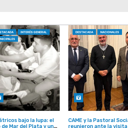
STACADA
INTERÉS GENERAL
DESTACADA
NACIONALES
NICIPALES
átricos bajo la lupa: el
CAME y la Pastoral Soci
 de Mar del Plata y una
reunieron ante la visita