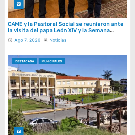
CAME y la Pastoral Social se reunieron ante
la visita del papa León XIV y la Semana
Social 2026
Ago 7, 2026
Noticias
DESTACADA
MUNICIPALES