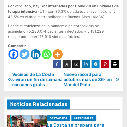
Por otro lado, hay
627 internados por Covid-19 en unidades de
terapia intensiva
(UTI) con 36.3% de adultos a nivel nacional y
42.5% en el área metropolitana de Buenos Aires (AMBA).
Desde el comienzo de la pandemia de coronavirus se
acumularon 5.286.074 pacientes infectados y 5.151.229
recuperados con 115.916 víctimas fatales.
Compartir
N
Vecinos de La Costa
Nuevo récord para
vivirán un fin de semana
octubre: más de 36º en
a
con cines gratis
Mar del Plata
v
e
Noticias Relacionadas
g
a
DESTACADA
MUNICIPALES
La Costa se prepara para
c