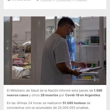
El Ministerio de Salud de la Nación informó este jueves de
1.589
nuevos casos
y otros
28 muertos
por
Covid-19 en Argentina
.
En las últimas 24 horas se realizaron
51.065 testeos
de
coronavirus con un acumulado de 25.004.055 pruebas.