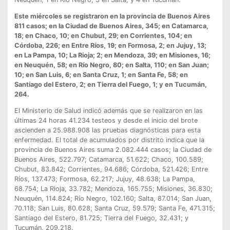
Este miércoles se registraron en la provincia de Buenos Aires
811 casos; en la Ciudad de Buenos Aires, 345; en Catamarca,
18; en Chaco, 10; en Chubut, 29; en Corrientes, 104; en
Córdoba, 226; en Entre Ríos, 19; en Formosa, 2; en Jujuy, 13;
en La Pampa, 10; La Rioja; 2; en Mendoza, 39; en Misiones, 16;
en Neuquén, 58; en Río Negro, 80; en Salta, 110; en San Juan;
10; en San Luis, 6; en Santa Cruz, 1; en Santa Fe, 58; en
Santiago del Estero, 2; en Tierra del Fuego, 1; y en Tucumán,
264.
El Ministerio de Salud indicó además que se realizaron en las
últimas 24 horas 41.234 testeos y desde el inicio del brote
ascienden a 25.988.908 las pruebas diagnósticas para esta
enfermedad. El total de acumulados por distrito indica que la
provincia de Buenos Aires suma 2.082.444 casos; la Ciudad de
Buenos Aires, 522.797; Catamarca, 51.622; Chaco, 100.589;
Chubut, 83.842; Corrientes, 94.686; Córdoba, 521.426; Entre
Ríos, 137.473; Formosa, 62.217; Jujuy, 48.638; La Pampa,
68.754; La Rioja, 33.782; Mendoza, 165.755; Misiones, 36.830;
Neuquén, 114.824; Río Negro, 102.160; Salta, 87.014; San Juan,
70.118; San Luis, 80.628; Santa Cruz, 59.579; Santa Fe, 471.315;
Santiago del Estero, 81.725; Tierra del Fuego, 32.431; y
Tucumán, 209.218.