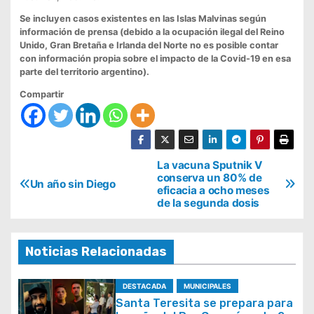
Se incluyen casos existentes en las Islas Malvinas según
información de prensa (debido a la ocupación ilegal del Reino
Unido, Gran Bretaña e Irlanda del Norte no es posible contar
con información propia sobre el impacto de la Covid-19 en esa
parte del territorio argentino).
Compartir
N
La vacuna Sputnik V
conserva un 80% de
Un año sin Diego
a
eficacia a ocho meses
de la segunda dosis
v
e
g
Noticias Relacionadas
a
DESTACADA
MUNICIPALES
c
Santa Teresita se prepara para