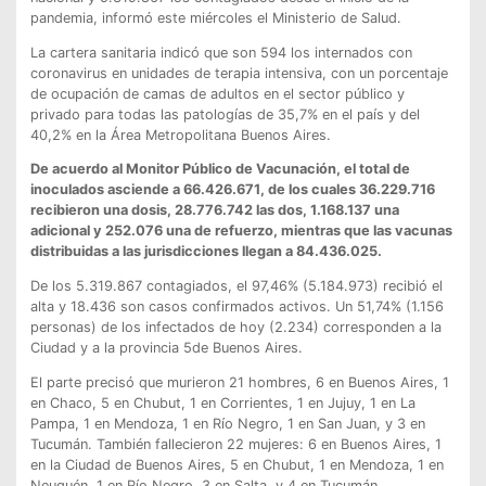
pandemia, informó este miércoles el Ministerio de Salud.
La cartera sanitaria indicó que son 594 los internados con
coronavirus en unidades de terapia intensiva, con un porcentaje
de ocupación de camas de adultos en el sector público y
privado para todas las patologías de 35,7% en el país y del
40,2% en la Área Metropolitana Buenos Aires.
De acuerdo al Monitor Público de Vacunación, el total de
inoculados asciende a 66.426.671, de los cuales 36.229.716
recibieron una dosis, 28.776.742 las dos, 1.168.137 una
adicional y 252.076 una de refuerzo, mientras que las vacunas
distribuidas a las jurisdicciones llegan a 84.436.025.
De los 5.319.867 contagiados, el 97,46% (5.184.973) recibió el
alta y 18.436 son casos confirmados activos. Un 51,74% (1.156
personas) de los infectados de hoy (2.234) corresponden a la
Ciudad y a la provincia 5de Buenos Aires.
El parte precisó que murieron 21 hombres, 6 en Buenos Aires, 1
en Chaco, 5 en Chubut, 1 en Corrientes, 1 en Jujuy, 1 en La
Pampa, 1 en Mendoza, 1 en Río Negro, 1 en San Juan, y 3 en
Tucumán. También fallecieron 22 mujeres: 6 en Buenos Aires, 1
en la Ciudad de Buenos Aires, 5 en Chubut, 1 en Mendoza, 1 en
Neuquén, 1 en Río Negro, 3 en Salta, y 4 en Tucumán.