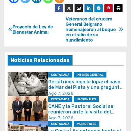
N
Veteranos del crucero
General Belgrano
Proyecto de Ley de
a
homenajearon al buque
Bienestar Animal
en el sitio de su
v
hundimiento
e
g
Noticias Relacionadas
a
c
DESTACADA
INTERÉS GENERAL
i
Geriátricos bajo la lupa: el caso
de Mar del Plata y una pregunta
ó
que se repite en todo el país
Ago 7, 2026
n
DESTACADA
NACIONALES
CAME y la Pastoral Social se
d
reunieron ante la visita del
e
papa León XIV y la Semana
Ago 7, 2026
Social 2026
e
DESTACADA
MUNICIPALES
La Costa | Se extendió hasta el