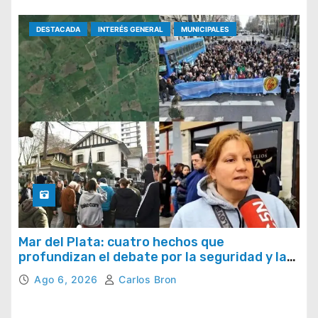
DESTACADA
INTERÉS GENERAL
MUNICIPALES
Mar del Plata: cuatro hechos que
profundizan el debate por la seguridad y la
respuesta del Estado
Ago 6, 2026
Carlos Bron