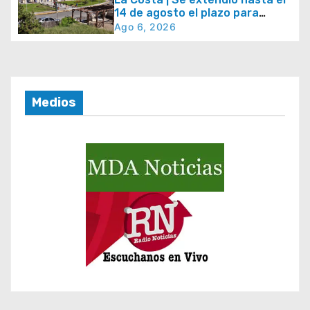
n
14 de agosto el plazo para
t
acceder al plan de
Ago 6, 2026
regularización de tasas
r
municipales
a
d
Medios
a
s