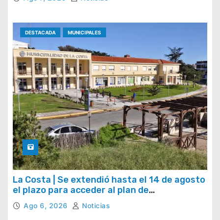
DESTACADA
MUNICIPALES
La Costa | Se extendió hasta el 14 de agosto
el plazo para acceder al plan de
regularización de tasas municipales
Ago 6, 2026
Noticias