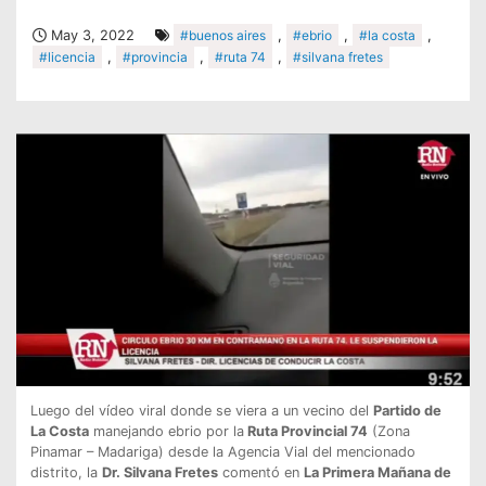
May 3, 2022
#buenos aires
,
#ebrio
,
#la costa
,
#licencia
,
#provincia
,
#ruta 74
,
#silvana fretes
Luego del vídeo viral donde se viera a un vecino del
Partido de
La Costa
manejando ebrio por la
Ruta Provincial 74
(Zona
Pinamar – Madariga) desde la Agencia Vial del mencionado
distrito, la
Dr. Silvana Fretes
comentó en
La Primera Mañana de