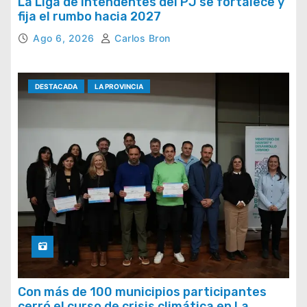
La Liga de Intendentes del PJ se fortalece y
fija el rumbo hacia 2027
Ago 6, 2026
Carlos Bron
DESTACADA
LA PROVINCIA
Con más de 100 municipios participantes
cerró el curso de crisis climática en La