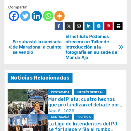
Compartir
N
El Instituto Podemos
Se subastó la camiseta
ofrecerá un Taller de
a
de Maradona: a cuánto
introducción a la
se vendió
fotografía en su sede de
v
Mar de Ajó
e
g
Noticias Relacionadas
a
c
DESTACADA
INTERÉS GENERAL
i
Mar del Plata: cuatro hechos
que profundizan el debate por
ó
la seguridad y la respuesta del
Ago 6, 2026
n
Estado
DESTACADA
POLITICA
La Liga de Intendentes del PJ
d
se fortalece y fija el rumbo