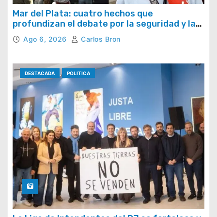
Mar del Plata: cuatro hechos que
profundizan el debate por la seguridad y la
respuesta del Estado
Ago 6, 2026
Carlos Bron
DESTACADA
POLITICA