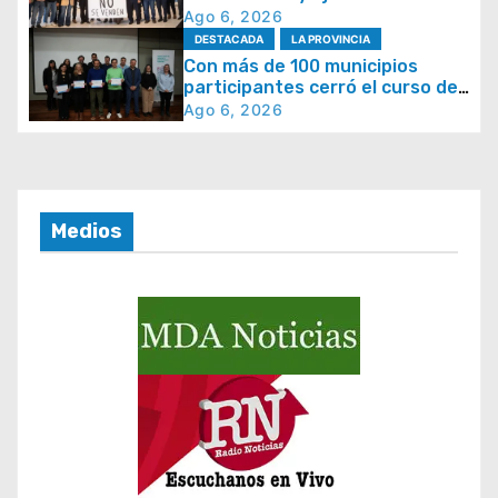
e
hacia 2027
Ago 6, 2026
e
DESTACADA
LA PROVINCIA
Con más de 100 municipios
n
participantes cerró el curso de
t
crisis climática en La Provincia
Ago 6, 2026
r
a
d
Medios
a
s