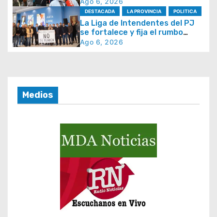
la seguridad y la respuesta del
Ago 6, 2026
e
Estado
DESTACADA
LA PROVINCIA
POLITICA
n
La Liga de Intendentes del PJ
t
se fortalece y fija el rumbo
hacia 2027
Ago 6, 2026
r
a
d
a
Medios
s