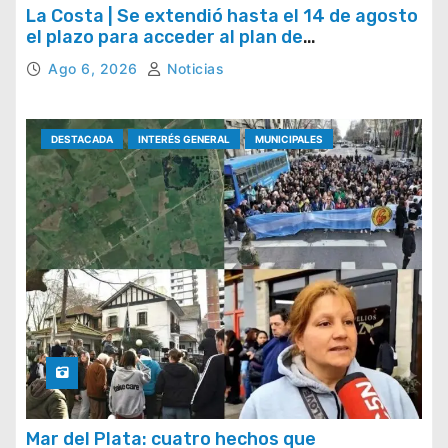
La Costa | Se extendió hasta el 14 de agosto
el plazo para acceder al plan de
regularización de tasas municipales
Ago 6, 2026
Noticias
DESTACADA
INTERÉS GENERAL
MUNICIPALES
Mar del Plata: cuatro hechos que