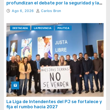
profundizan el debate por la seguridad y la
respuesta del Estado
Ago 6, 2026
Carlos Bron
DESTACADA
LA PROVINCIA
POLITICA
La Liga de Intendentes del PJ se fortalece y
fija el rumbo hacia 2027