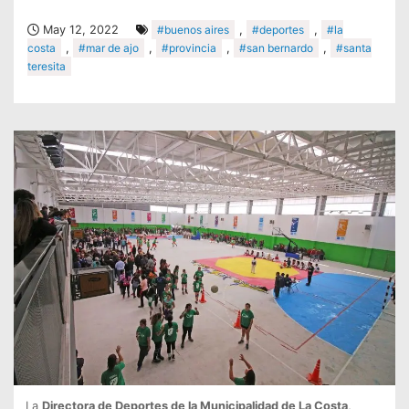
May 12, 2022
#buenos aires
,
#deportes
,
#la
costa
,
#mar de ajo
,
#provincia
,
#san bernardo
,
#santa
teresita
La
Directora de Deportes de la Municipalidad de La Costa,