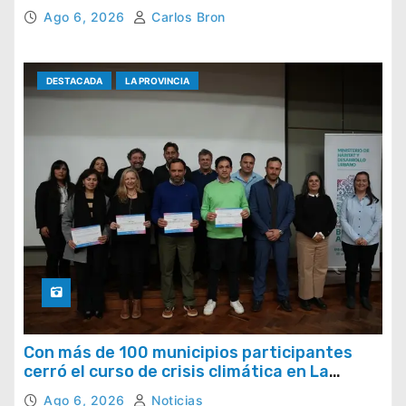
Ago 6, 2026
Carlos Bron
DESTACADA
LA PROVINCIA
Con más de 100 municipios participantes
cerró el curso de crisis climática en La
Provincia
Ago 6, 2026
Noticias