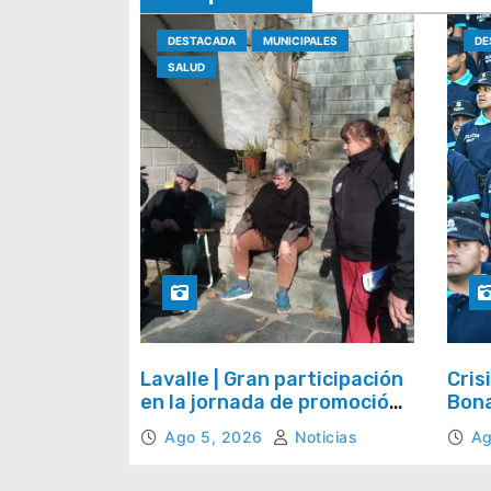
n
DESTACADA
MUNICIPALES
DE
t
SALUD
r
a
d
a
s
Lavalle | Gran participación
Crisi
en la jornada de promoción
Bona
y prevención de la salud
aume
Ago 5, 2026
Noticias
Ag
la p
pérd