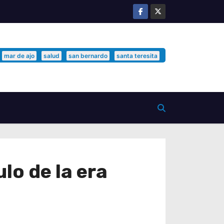
mar de ajo
salud
san bernardo
santa teresita
lo de la era