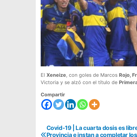
El
Xeneize
, con goles de Marcos
Rojo, F
Victoria y se alzó con el título de
Primera
Compartir
N
Covid-19 | La cuarta dosis es libre
Provincia e instan a completar lo