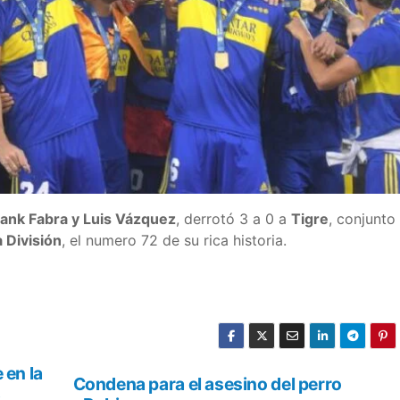
rank Fabra y Luis Vázquez
, derrotó 3 a 0 a
Tigre
, conjunto
 División
, el numero 72 de su rica historia.
 en la
Condena para el asesino del perro
s