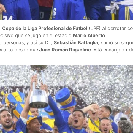
a
Copa de la Liga Profesional de Fútbol
(LPF) al derrotar c
ecisivo que se jugó en el estadio
Mario Alberto
0 personas, y así su DT,
Sebastián Battaglia,
sumó su segu
 cuarto desde que
Juan Román Riquelme
está encargado d