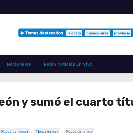
Temas destacados
la costa
buenos aires
provincia
Nacionales
Radio Noticias En Vivo
ón y sumó el cuarto títu
,
,
#boca campeon
#boca juniors
#copa de la liga