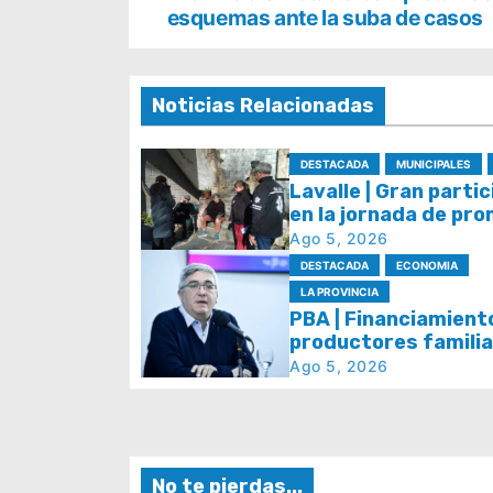
a
esquemas ante la suba de casos
v
e
Noticias Relacionadas
g
DESTACADA
MUNICIPALES
a
Lavalle | Gran parti
en la jornada de pr
c
y prevención de la s
Ago 5, 2026
i
DESTACADA
ECONOMIA
LA PROVINCIA
ó
PBA | Financiamient
n
productores familia
de alimentos artes
Ago 5, 2026
d
e
e
No te pierdas...