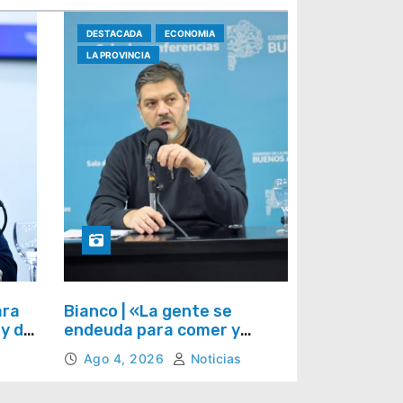
DESTACADA
ECONOMIA
LA PROVINCIA
ara
Bianco | «La gente se
 y de
endeuda para comer y
llegar a fin de mes»
Ago 4, 2026
Noticias