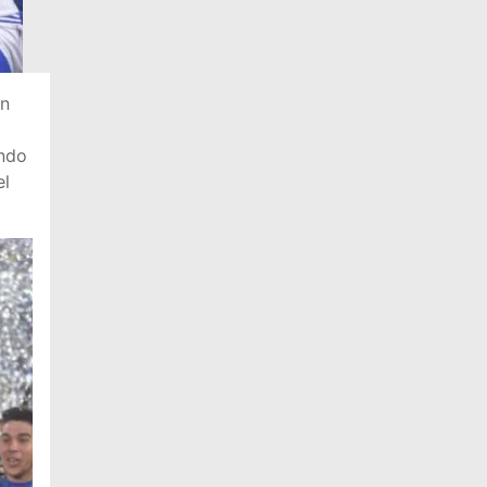
on
ndo
el