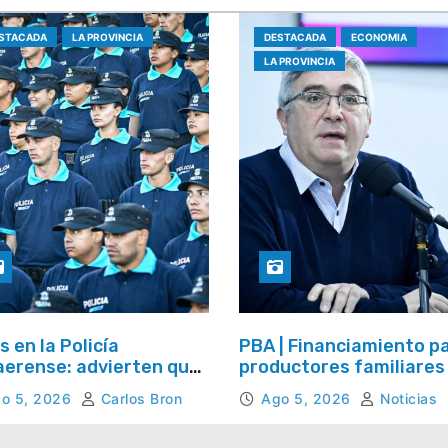
STACADA
LA PROVINCIA
DESTACADA
ECONOMIA
LA PROVINCIA
s en la Policía
PBA | Financiamiento p
erense: advierten que
productores familiares
ntan las bajas y crece
alimentos artesanales
o 5, 2026
Carlos Bron
Ago 5, 2026
Noticias
reocupación por la
ida de efectivos