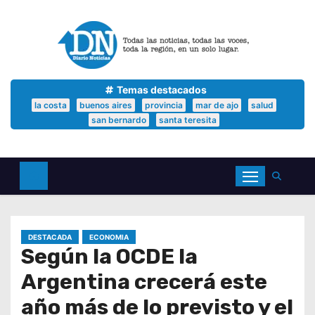
S
a
l
t
a
r
a
Temas destacados
l
la costa
buenos aires
provincia
mar de ajo
salud
c
san bernardo
santa teresita
o
n
t
e
n
i
d
o
DESTACADA
ECONOMIA
Según la OCDE la
Argentina crecerá este
año más de lo previsto y el