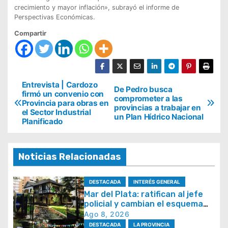
crecimiento y mayor inflación», subrayó el informe de
Perspectivas Económicas.
Compartir
N
Entrevista | Cardozo
De Pedro busca
firmó un convenio con
comprometer a las
a
Provincia para obras en
provincias a trabajar en
el Sector Industrial
v
un Plan Hídrico Nacional
Planificado
e
g
Noticias Relacionadas
a
c
DESTACADA
INTERÉS GENERAL
i
Mar del Plata: ratifican al jefe
policial y cambian el esquema
ó
de patrullaje
Ago 8, 2026
n
DESTACADA
LA PROVINCIA