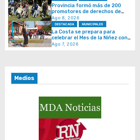
Provincia formó más de 200
d
promotores de derechos de
e
niñas, niños y adolescentes
Ago 8, 2026
e
DESTACADA
MUNICIPALES
La Costa se prepara para
n
celebrar el Mes de la Niñez con
t
juegos y espectáculos
Ago 7, 2026
r
a
d
Medios
a
s