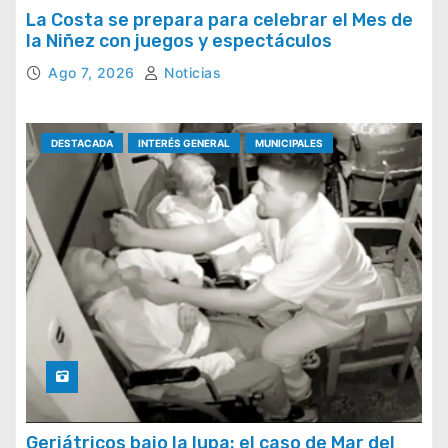
La Costa se prepara para celebrar el Mes de
la Niñez con juegos y espectáculos
Ago 7, 2026
Noticias
DESTACADA
INTERÉS GENERAL
MUNICIPALES
Geriátricos bajo la lupa: el caso de Mar del