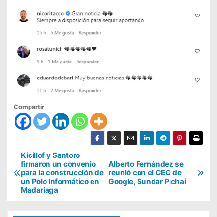
Compartir
N
Kicillof y Santoro
firmaron un convenio
Alberto Fernández se
a
para la construcción de
reunió con el CEO de
un Polo Informático en
Google, Sundar Pichai
v
Madariaga
e
g