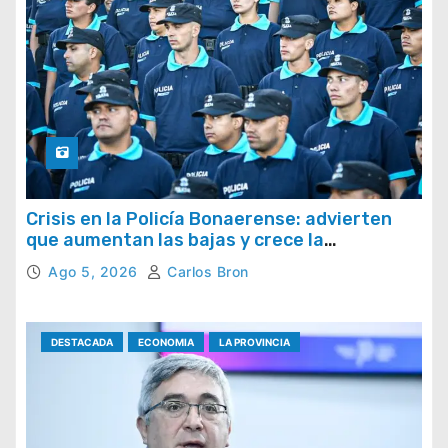
Crisis en la Policía Bonaerense: advierten
que aumentan las bajas y crece la
preocupación por la pérdida de efectivos
Ago 5, 2026
Carlos Bron
DESTACADA
ECONOMIA
LA PROVINCIA