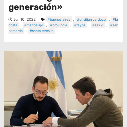
generación»
Jun 10, 2022
#buenos aires
,
#crisitian cardozo
,
#la
costa
,
#mar de ajo
,
#provincia
,
#rayos
,
#salud
,
#san
bernardo
,
#santa teresita