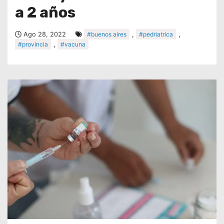
a 2 años
Ago 28, 2022
#buenos aires
,
#pedriatrica
,
#provincia
,
#vacuna