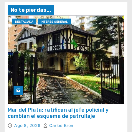
No te pierdas...
DESTACADA
INTERÉS GENERAL
Mar del Plata: ratifican al jefe policial y
cambian el esquema de patrullaje
Ago 8, 2026
Carlos Bron