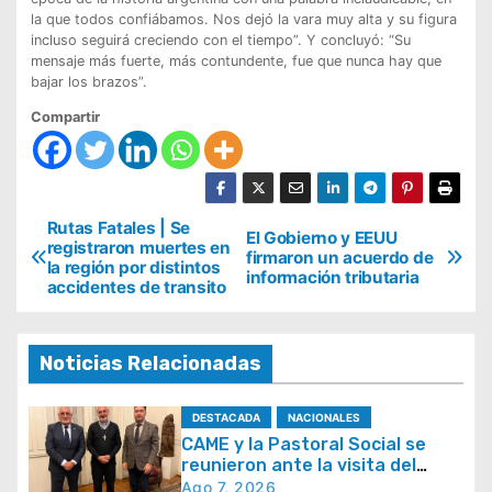
la que todos confiábamos. Nos dejó la vara muy alta y su figura
incluso seguirá creciendo con el tiempo”. Y concluyó: “Su
mensaje más fuerte, más contundente, fue que nunca hay que
bajar los brazos”.
Compartir
N
Rutas Fatales | Se
El Gobierno y EEUU
registraron muertes en
firmaron un acuerdo de
a
la región por distintos
información tributaria
accidentes de transito
v
e
g
Noticias Relacionadas
a
DESTACADA
NACIONALES
c
CAME y la Pastoral Social se
i
reunieron ante la visita del
papa León XIV y la Semana
Ago 7, 2026