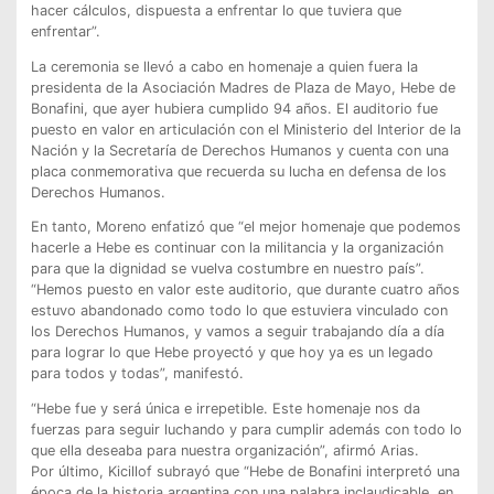
hacer cálculos, dispuesta a enfrentar lo que tuviera que
enfrentar”.
La ceremonia se llevó a cabo en homenaje a quien fuera la
presidenta de la Asociación Madres de Plaza de Mayo, Hebe de
Bonafini, que ayer hubiera cumplido 94 años. El auditorio fue
puesto en valor en articulación con el Ministerio del Interior de la
Nación y la Secretaría de Derechos Humanos y cuenta con una
placa conmemorativa que recuerda su lucha en defensa de los
Derechos Humanos.
En tanto, Moreno enfatizó que “el mejor homenaje que podemos
hacerle a Hebe es continuar con la militancia y la organización
para que la dignidad se vuelva costumbre en nuestro país”.
“Hemos puesto en valor este auditorio, que durante cuatro años
estuvo abandonado como todo lo que estuviera vinculado con
los Derechos Humanos, y vamos a seguir trabajando día a día
para lograr lo que Hebe proyectó y que hoy ya es un legado
para todos y todas”, manifestó.
“Hebe fue y será única e irrepetible. Este homenaje nos da
fuerzas para seguir luchando y para cumplir además con todo lo
que ella deseaba para nuestra organización”, afirmó Arias.
Por último, Kicillof subrayó que “Hebe de Bonafini interpretó una
época de la historia argentina con una palabra inclaudicable, en