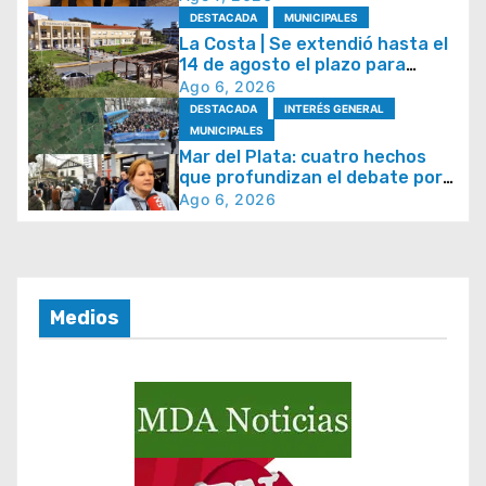
ó
Social 2026
DESTACADA
MUNICIPALES
n
La Costa | Se extendió hasta el
14 de agosto el plazo para
d
acceder al plan de
Ago 6, 2026
e
regularización de tasas
DESTACADA
INTERÉS GENERAL
municipales
e
MUNICIPALES
Mar del Plata: cuatro hechos
n
que profundizan el debate por
t
la seguridad y la respuesta del
Ago 6, 2026
Estado
r
a
d
Medios
a
s