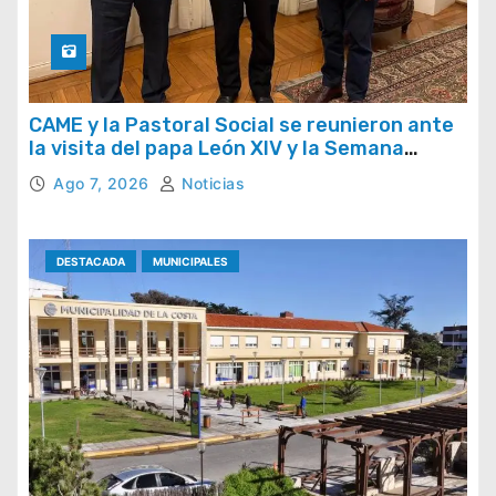
CAME y la Pastoral Social se reunieron ante
la visita del papa León XIV y la Semana
Social 2026
Ago 7, 2026
Noticias
DESTACADA
MUNICIPALES