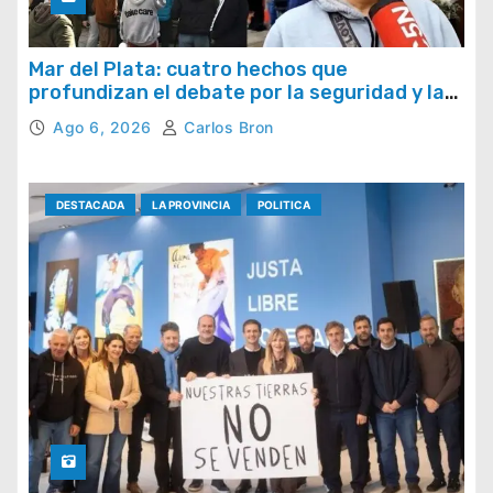
Mar del Plata: cuatro hechos que
profundizan el debate por la seguridad y la
respuesta del Estado
Ago 6, 2026
Carlos Bron
DESTACADA
LA PROVINCIA
POLITICA