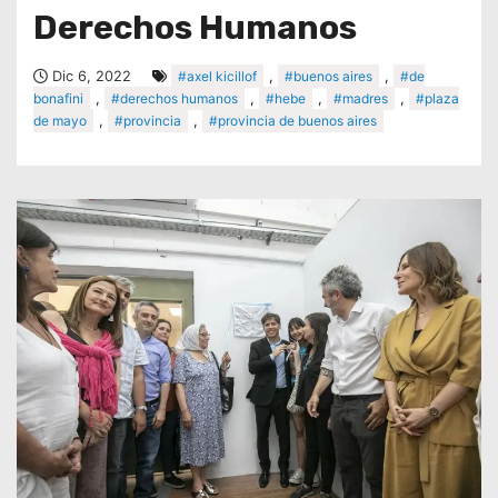
Derechos Humanos
Dic 6, 2022
#axel kicillof
,
#buenos aires
,
#de
bonafini
,
#derechos humanos
,
#hebe
,
#madres
,
#plaza
de mayo
,
#provincia
,
#provincia de buenos aires