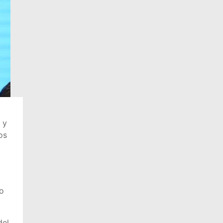
 y
os
o
del