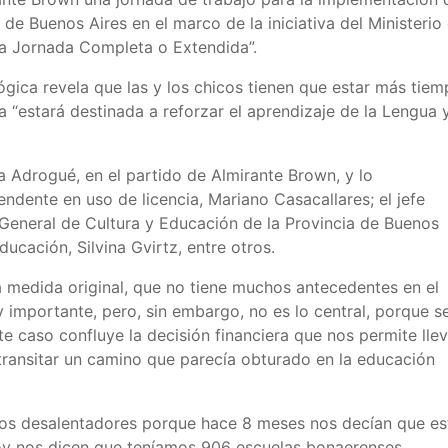
e Buenos Aires en el marco de la iniciativa del Ministerio
la Jornada Completa o Extendida”.
ógica revela que las y los chicos tienen que estar más tie
ra “estará destinada a reforzar el aprendizaje de la Lengua 
ura Adrogué, en el partido de Almirante Brown, y lo
ndente en uso de licencia, Mariano Casacallares; el jefe
r General de Cultura y Educación de la Provincia de Buenos
Educación, Silvina Gvirtz, entre otros.
na medida original, que no tiene muchos antecedentes en el
 importante, pero, sin embargo, no es lo central, porque s
te caso confluye la decisión financiera que nos permite llev
 transitar un camino que parecía obturado en la educación
nios desalentadores porque hace 8 meses nos decían que es
 hoy nos dicen que teníamos 906 escuelas bonaerenses