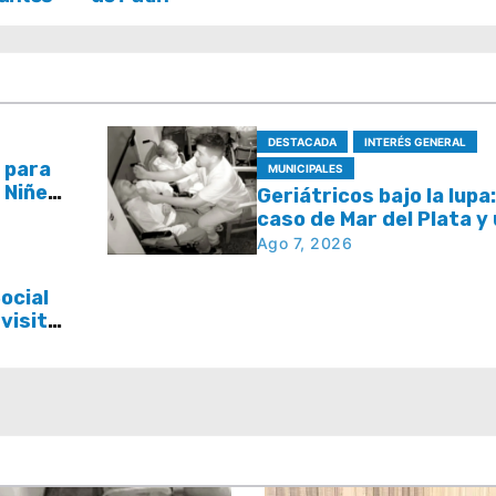
DESTACADA
INTERÉS GENERAL
 para
MUNICIPALES
a Niñez
Geriátricos bajo la lupa:
áculos
caso de Mar del Plata y
pregunta que se repite
Ago 7, 2026
todo el país
ocial
 visita
a