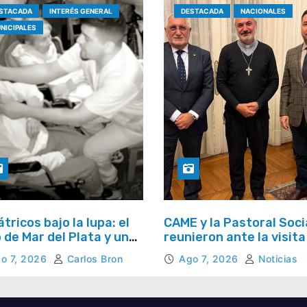
STACADA
INTERÉS GENERAL
DESTACADA
NACIONALES
NICIPALES
átricos bajo la lupa: el
CAME y la Pastoral Soci
 de Mar del Plata y una
reunieron ante la visita
unta que se repite en
papa León XIV y la Sem
o 7, 2026
Carlos Bron
Ago 7, 2026
Noticias
 el país
Social 2026