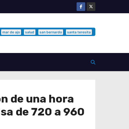
mar de ajo
salud
san bernardo
santa teresita
ón de una hora
asa de 720 a 960