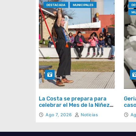
n
DESTACADA
MUNICIPALES
DE
MU
t
r
a
d
a
s
La Costa se prepara para
Geri
celebrar el Mes de la Niñez
caso
con juegos y espectáculos
preg
Ago 7, 2026
Noticias
Ag
todo