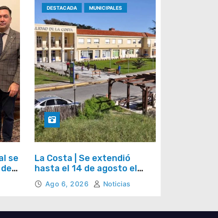
DESTACADA
MUNICIPALES
al se
La Costa | Se extendió
 del
hasta el 14 de agosto el
ana
plazo para acceder al plan
Ago 6, 2026
Noticias
de regularización de tasas
municipales