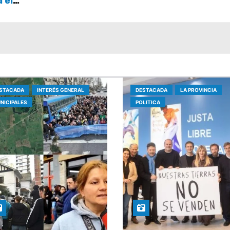
a el
STACADA
INTERÉS GENERAL
DESTACADA
LA PROVINCIA
NICIPALES
POLITICA