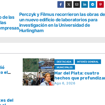
Perczyk y Filmus recorrieron las obras de
 de las
un nuevo edificio de laboratorios para
 las
investigación en la Universidad de
empresas
Hurlingham
DESTACADA
INTERÉS GENERAL
dió
MUNICIPALES
o el
Mar del Plata: cuatro
l plan
hechos que profundizan
e tasas
debate por la seguridad
Ago 6, 2026
la respuesta del Estad
tes del