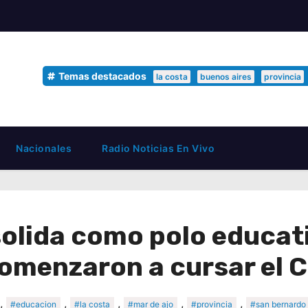
Temas destacados
la costa
buenos aires
provincia
Nacionales
Radio Noticias En Vivo
olida como polo educati
omenzaron a cursar el 
,
,
,
,
,
#educacion
#la costa
#mar de ajo
#provincia
#san bernardo