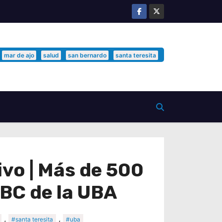
mar de ajo
salud
san bernardo
santa teresita
vo | Más de 500
CBC de la UBA
,
,
#santa teresita
#uba