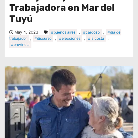
Trabajadora en Mar del
Tuyú
May 4, 2023
#buenos aires
,
#cardozo
,
#dia del
trabajador
,
#discurso
,
#elecciones
,
#la costa
,
#provincia