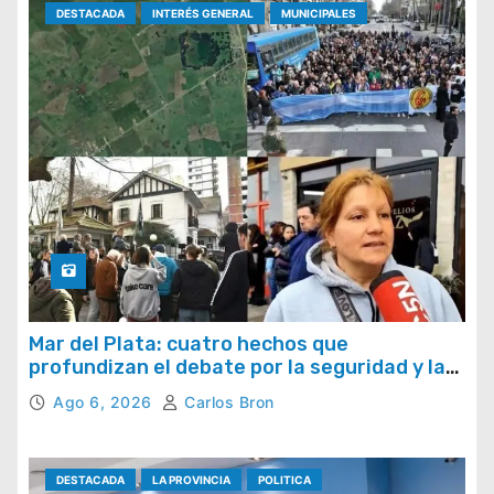
DESTACADA
INTERÉS GENERAL
MUNICIPALES
Mar del Plata: cuatro hechos que
profundizan el debate por la seguridad y la
respuesta del Estado
Ago 6, 2026
Carlos Bron
DESTACADA
LA PROVINCIA
POLITICA