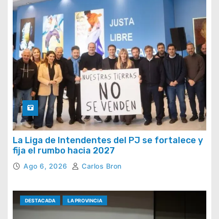
La Liga de Intendentes del PJ se fortalece y
fija el rumbo hacia 2027
Ago 6, 2026
Carlos Bron
DESTACADA
LA PROVINCIA