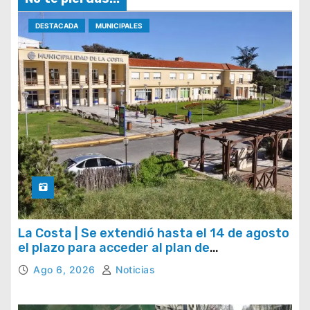
DESTACADA
MUNICIPALES
La Costa | Se extendió hasta el 14 de agosto
el plazo para acceder al plan de
regularización de tasas municipales
Ago 6, 2026
Noticias