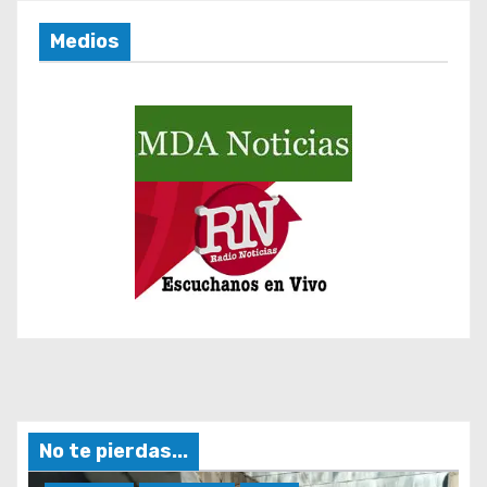
d
Medios
a
s
No te pierdas...