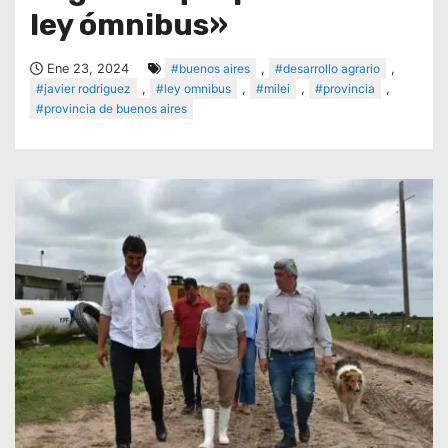
ley ómnibus»
Ene 23, 2024
#buenos aires
,
#desarrollo agrario
,
#javier rodriguez
,
#ley omnibus
,
#milei
,
#provincia
,
#provincia de buenos aires