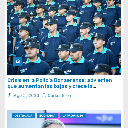
Crisis en la Policía Bonaerense: advierten
que aumentan las bajas y crece la
preocupación por la pérdida de efectivos
Ago 5, 2026
Carlos Bron
DESTACADA
ECONOMIA
LA PROVINCIA