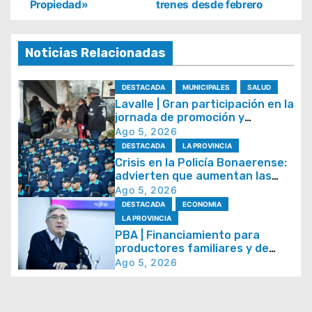
Propiedad»
trenes desde febrero
v
e
g
Noticias Relacionadas
a
DESTACADA
MUNICIPALES
SALUD
c
Lavalle | Gran participación en la
i
jornada de promoción y
prevención de la salud
Ago 5, 2026
ó
DESTACADA
LA PROVINCIA
n
Crisis en la Policía Bonaerense:
advierten que aumentan las
d
bajas y crece la preocupación
Ago 5, 2026
e
por la pérdida de efectivos
DESTACADA
ECONOMIA
e
LA PROVINCIA
PBA | Financiamiento para
n
productores familiares y de
t
alimentos artesanales
Ago 5, 2026
r
a