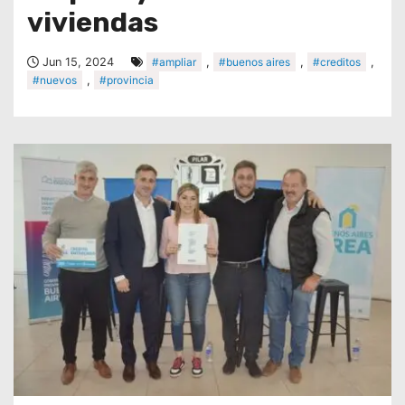
viviendas
Jun 15, 2024
#ampliar
,
#buenos aires
,
#creditos
,
#nuevos
,
#provincia