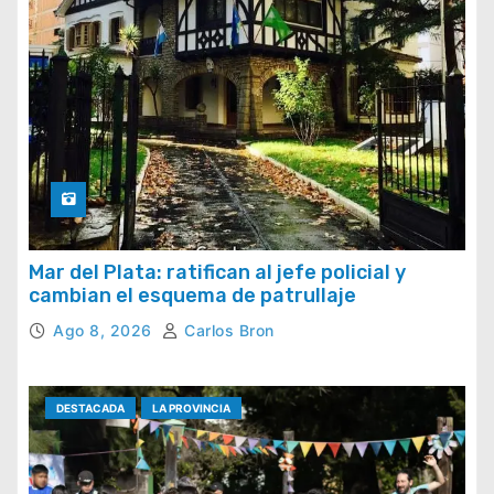
Mar del Plata: ratifican al jefe policial y
cambian el esquema de patrullaje
Ago 8, 2026
Carlos Bron
DESTACADA
LA PROVINCIA