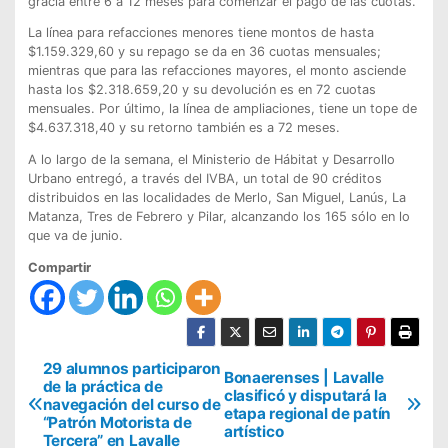
gracia entre 6 a 12 meses para comenzar el pago de las cuotas.
La línea para refacciones menores tiene montos de hasta
$1.159.329,60 y su repago se da en 36 cuotas mensuales;
mientras que para las refacciones mayores, el monto asciende
hasta los $2.318.659,20 y su devolución es en 72 cuotas
mensuales. Por último, la línea de ampliaciones, tiene un tope de
$4.637.318,40 y su retorno también es a 72 meses.
A lo largo de la semana, el Ministerio de Hábitat y Desarrollo
Urbano entregó, a través del IVBA, un total de 90 créditos
distribuidos en las localidades de Merlo, San Miguel, Lanús, La
Matanza, Tres de Febrero y Pilar, alcanzando los 165 sólo en lo
que va de junio.
Compartir
N
29 alumnos participaron
Bonaerenses | Lavalle
de la práctica de
clasificó y disputará la
a
navegación del curso de
etapa regional de patín
“Patrón Motorista de
v
artístico
Tercera” en Lavalle