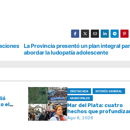
laciones
La Provincia presentó un plan integral pa
abordar la ludopatía adolescente
DESTACADA
INTERÉS GENERAL
dió
MUNICIPALES
o el
Mar del Plata: cuatro
l plan
hechos que profundizan
e tasas
debate por la seguridad
Ago 6, 2026
la respuesta del Estad