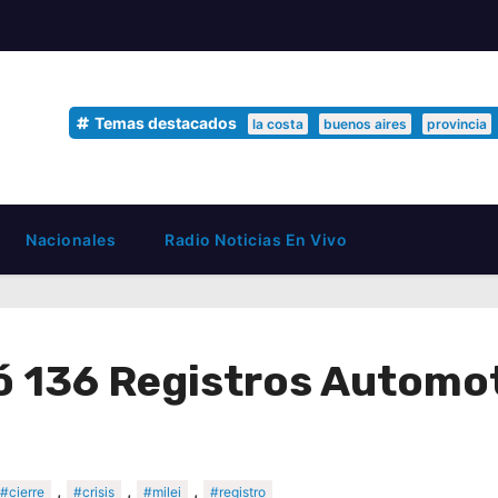
Temas destacados
la costa
buenos aires
provincia
Nacionales
Radio Noticias En Vivo
ó 136 Registros Automot
,
,
,
#cierre
#crisis
#milei
#registro