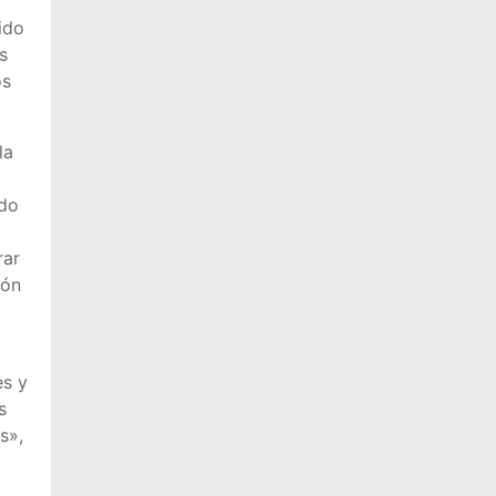
ido
s
os
la
ado
rar
ión
es y
s
s»,