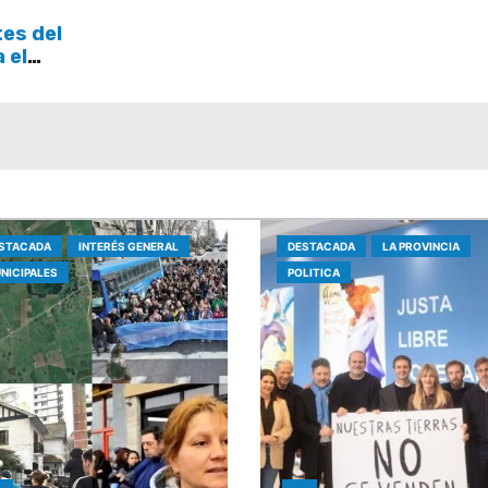
tes del
a el
STACADA
INTERÉS GENERAL
DESTACADA
LA PROVINCIA
NICIPALES
POLITICA