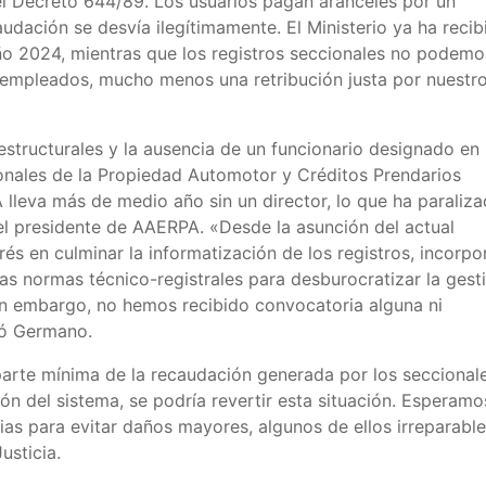
 el Decreto 644/89. Los usuarios pagan aranceles por un
audación se desvía ilegítimamente. El Ministerio ya ha recib
ño 2024, mientras que los registros seccionales no podemo
s empleados, mucho menos una retribución justa por nuestr
estructurales y la ausencia de un funcionario designado en 
onales de la Propiedad Automotor y Créditos Prendarios
lleva más de medio año sin un director, lo que ha paraliz
 el presidente de AAERPA. «Desde la asunción del actual
és en culminar la informatización de los registros, incorpo
as normas técnico-registrales para desburocratizar la gest
Sin embargo, no hemos recibido convocatoria alguna ni
mó Germano.
parte mínima de la recaudación generada por los seccional
ón del sistema, se podría revertir esta situación. Esperamo
ias para evitar daños mayores, algunos de ellos irreparable
usticia.