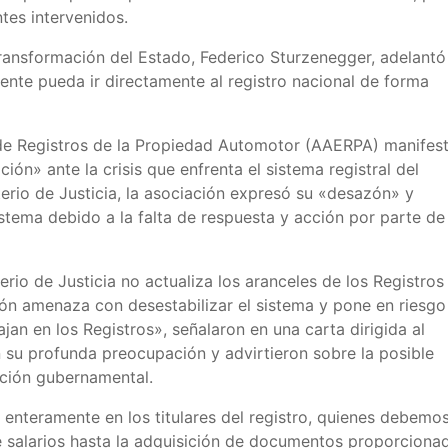
ntes intervenidos.
 Transformación del Estado, Federico Sturzenegger, adelantó
ente pueda ir directamente al registro nacional de forma
de Registros de la Propiedad Automotor (AAERPA) manifes
ión» ante la crisis que enfrenta el sistema registral del
erio de Justicia, la asociación expresó su «desazón» y
stema debido a la falta de respuesta y acción por parte de
rio de Justicia no actualiza los aranceles de los Registros
ión amenaza con desestabilizar el sistema y pone en riesgo
an en los Registros», señalaron en una carta dirigida al
n su profunda preocupación y advirtieron sobre la posible
cción gubernamental.
 enteramente en los titulares del registro, quienes debemo
e salarios hasta la adquisición de documentos proporciona