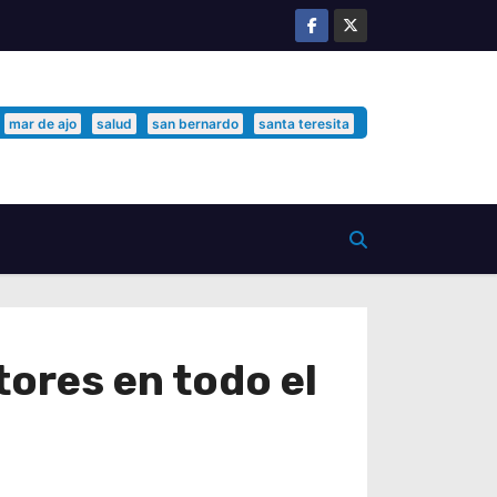
mar de ajo
salud
san bernardo
santa teresita
ores en todo el