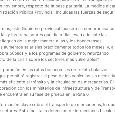
 noviembre, respecto de la base paritaria. La medida alca
istración Pública Provincial, incluidas las fuerzas de segur
ez más, este Gobierno provincial muestra su compromiso co
las y los trabajadores que día a día llevan adelante las
ue lleguen de la mejor manera a las y los bonaerenses.
os aumentos salariales prácticamente todos los meses, y, al
obra pública y a los programas de gobierno, reforzando
o de la crisis sobre los sectores más vulnerables”.
corporación en las rutas bonaerenses de treinta balanzas
e permitirá registrar el peso de los vehículos sin necesid
ás eficiente el tránsito y la circulación de mercaderías. El
oración con los ministerios de Infraestructura y de Transp
se encuentra en su fase de prueba en la Ruta 6.
nformación clave sobre el transporte de mercaderías, lo qu
sectores. Esto facilita la detección de infracciones fiscales