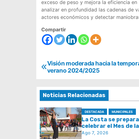
exceso de peso y mejora la eficiencia en 
analizar en profundidad las cadenas de val
actores económicos y detectar maniobras 
Compartir
N
Visión moderada hacia la tempor
verano 2024/2025
a
v
Noticias Relacionadas
e
g
DESTACADA
MUNICIPALES
La Costa se prepara
a
celebrar el Mes de l
con juegos y espect
Ago 7, 2026
c