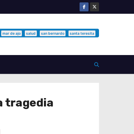
mar de ajo
salud
san bernardo
santa teresita
a tragedia