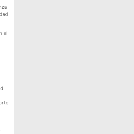
nza
idad
n el
ad
orte
e
,