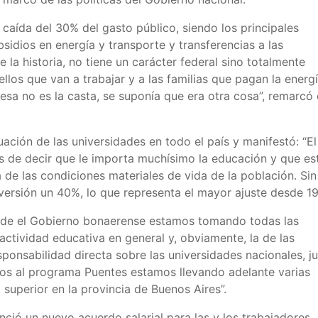
caída del 30% del gasto público, siendo los principales
bsidios en energía y transporte y transferencias a las
e la historia, no tiene un carácter federal sino totalmente
llos que van a trabajar y a las familias que pagan la energ
 esa no es la casta, se suponía que era otra cosa”, remarcó 
tuación de las universidades en todo el país y manifestó: “El
s de decir que le importa muchísimo la educación y que es
 de las condiciones materiales de vida de la población. Sin
versión un 40%, lo que representa el mayor ajuste desde 19
Desde el Gobierno bonaerense estamos tomando todas las
actividad educativa en general y, obviamente, la de las
ponsabilidad directa sobre las universidades nacionales, j
dos al programa Puentes estamos llevando adelante varias
el superior en la provincia de Buenos Aires”.
nció un nuevo acuerdo salarial para las y los trabajadores