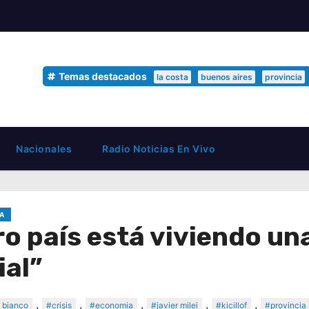
Temas destacados
la costa
buenos aires
provincia
Nacionales
Radio Noticias En Vivo
A
ro país está viviendo un
ial”
,
,
,
,
,
 bianco
#crisis
#economia
#javier milei
#kicillof
#provincia