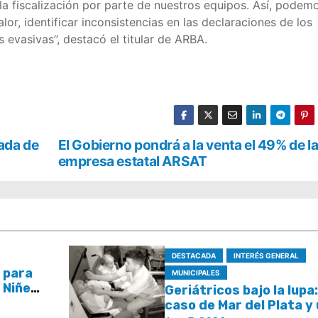
la fiscalización por parte de nuestros equipos. Así, podem
or, identificar inconsistencias en las declaraciones de los
evasivas”, destacó el titular de ARBA.
ada de
El Gobierno pondrá a la venta el 49% de l
empresa estatal ARSAT
DESTACADA
INTERÉS GENERAL
 para
MUNICIPALES
a Niñez
Geriátricos bajo la lupa:
áculos
caso de Mar del Plata y