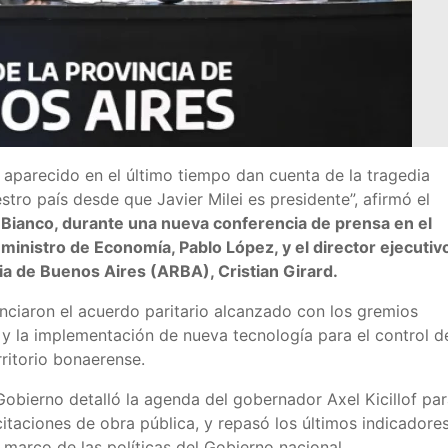
 aparecido en el último tiempo dan cuenta de la tragedia
tro país desde que Javier Milei es presidente”, afirmó el
s Bianco, durante una nueva conferencia de prensa en el
ministro de Economía, Pablo López, y el director ejecutiv
ia de Buenos Aires (ARBA), Cristian Girard.
unciaron el acuerdo paritario alcanzado con los gremios
 y la implementación de nueva tecnología para el control d
rritorio bonaerense.
obierno detalló la agenda del gobernador Axel Kicillof pa
citaciones de obra pública, y repasó los últimos indicadore
l marco de las políticas del Gobierno nacional.