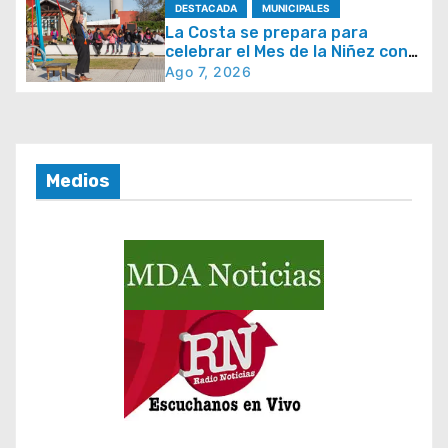
e
DESTACADA
MUNICIPALES
e
La Costa se prepara para
celebrar el Mes de la Niñez con
n
juegos y espectáculos
Ago 7, 2026
t
r
a
d
Medios
a
s