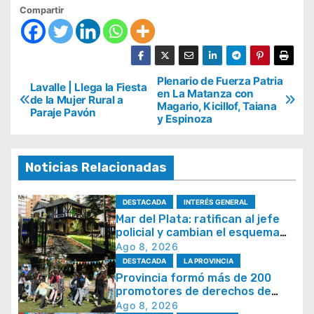
Compartir
N
Plenario de Fuerza Patria
Lavalle | Llega la Fiesta
en La Matanza con
de la Mujer Rural a
a
Magario, Kicillof, Taiana
Paraje Pavón
y Espinoza
v
e
g
Noticias Relacionadas
a
DESTACADA
INTERÉS GENERAL
c
Mar del Plata: ratifican al jefe
i
policial y cambian el esquema
de patrullaje
Ago 8, 2026
ó
DESTACADA
LA PROVINCIA
n
Provincia formó más de 200
promotores de derechos de
d
niñas, niños y adolescentes
Ago 8, 2026