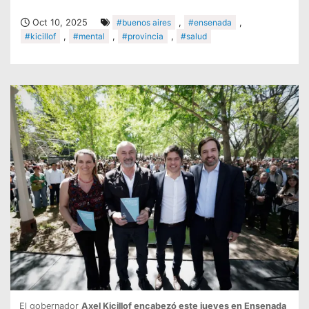
Oct 10, 2025
#buenos aires
,
#ensenada
,
#kicillof
,
#mental
,
#provincia
,
#salud
El gobernador
Axel Kicillof encabezó este jueves en Ensenada