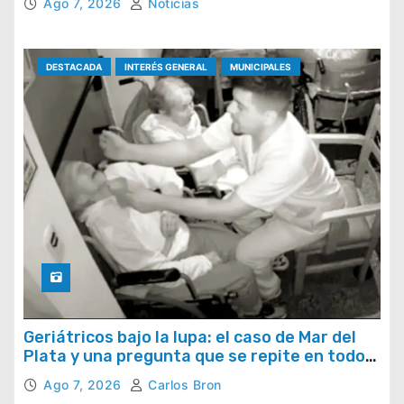
Ago 7, 2026
Noticias
DESTACADA
INTERÉS GENERAL
MUNICIPALES
Geriátricos bajo la lupa: el caso de Mar del
Plata y una pregunta que se repite en todo
el país
Ago 7, 2026
Carlos Bron