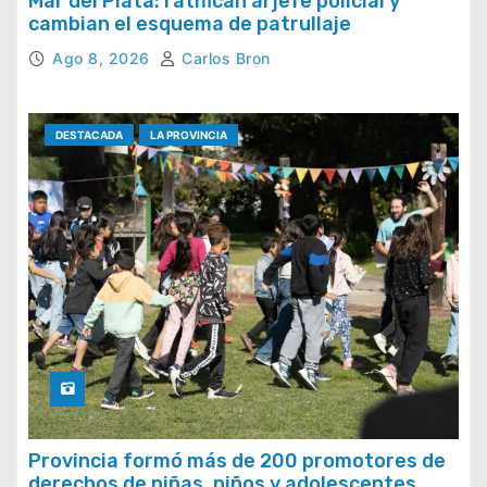
Mar del Plata: ratifican al jefe policial y
cambian el esquema de patrullaje
Ago 8, 2026
Carlos Bron
DESTACADA
LA PROVINCIA
Provincia formó más de 200 promotores de
derechos de niñas, niños y adolescentes