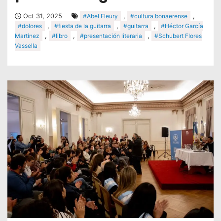
Oct 31, 2025
#Abel Fleury
,
#cultura bonaerense
,
#dolores
,
#fiesta de la guitarra
,
#guitarra
,
#Héctor García
Martínez
,
#libro
,
#presentación literaria
,
#Schubert Flores
Vassella