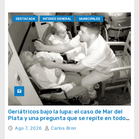
DESTACADA
INTERÉS GENERAL
MUNICIPALES
Geriátricos bajo la lupa: el caso de Mar del
Plata y una pregunta que se repite en todo
el país
Ago 7, 2026
Carlos Bron