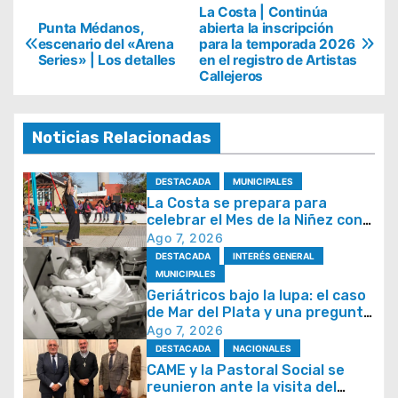
N
La Costa | Continúa
Punta Médanos,
abierta la inscripción
a
escenario del «Arena
para la temporada 2026
Series» | Los detalles
en el registro de Artistas
v
Callejeros
e
g
Noticias Relacionadas
a
c
DESTACADA
MUNICIPALES
i
La Costa se prepara para
celebrar el Mes de la Niñez con
ó
juegos y espectáculos
Ago 7, 2026
n
DESTACADA
INTERÉS GENERAL
MUNICIPALES
d
Geriátricos bajo la lupa: el caso
e
de Mar del Plata y una pregunta
que se repite en todo el país
Ago 7, 2026
e
DESTACADA
NACIONALES
n
CAME y la Pastoral Social se
t
reunieron ante la visita del