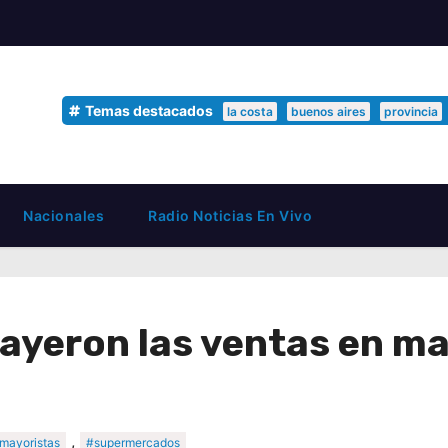
Temas destacados
la costa
buenos aires
provincia
Nacionales
Radio Noticias En Vivo
ayeron las ventas en ma
,
mayoristas
#supermercados