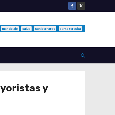
mar de ajo
salud
san bernardo
santa teresita
yoristas y