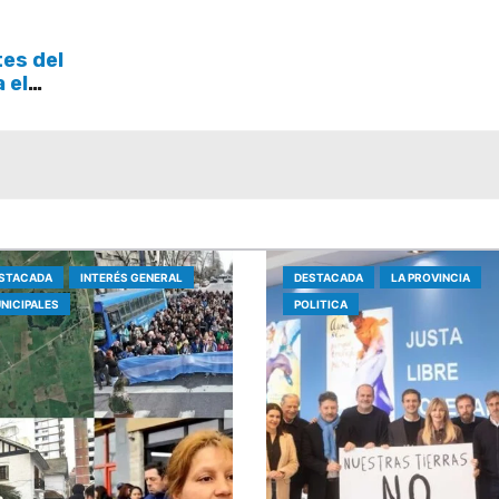
la respuesta del Estad
tes del
a el
STACADA
INTERÉS GENERAL
DESTACADA
LA PROVINCIA
NICIPALES
POLITICA