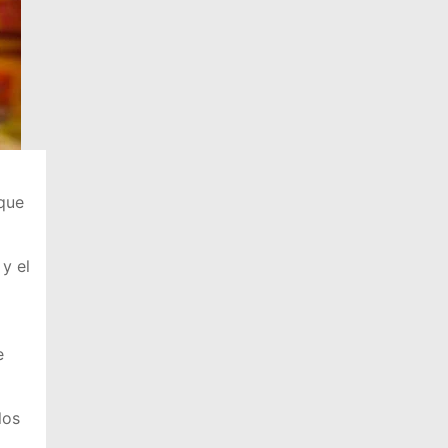
 que
y el
e
los