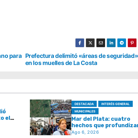
ano para
Prefectura delimitó «áreas de seguridad
en los muelles de La Costa
DESTACADA
INTERÉS GENERAL
dió
MUNICIPALES
o el
Mar del Plata: cuatro
l plan
hechos que profundizan
e tasas
debate por la seguridad
Ago 6, 2026